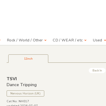
Rock / World / Other
CD / WEAR / etc
Used
12inch
Back In
TSVI
Dance Tripping
Nervous Horizon
(UK)
Cat No: NH017
updated:2026-07-07