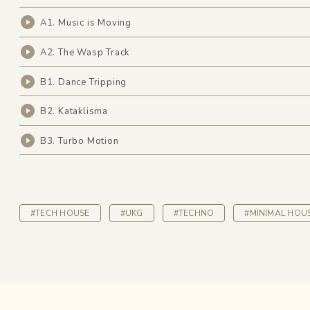
A1. Music is Moving
A2. The Wasp Track
B1. Dance Tripping
B2. Kataklisma
B3. Turbo Motion
#TECH HOUSE
#UKG
#TECHNO
#MINIMAL HOU