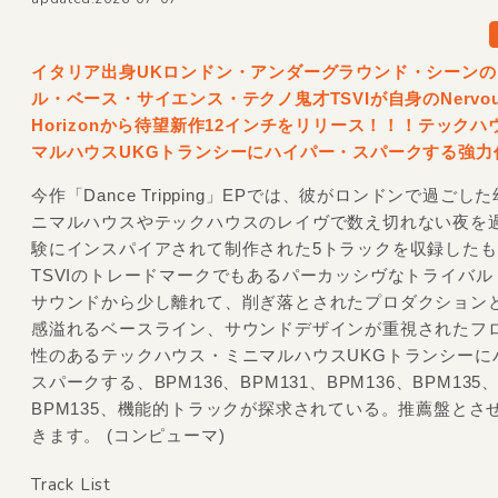
イタリア出身UKロンドン・アンダーグラウンド・シーンの
ル・ベース・サイエンス・テクノ鬼才TSVIが自身のNervou
Horizonから待望新作12インチをリリース！！！テックハ
マルハウスUKGトランシーにハイパー・スパークする強力
今作「Dance Tripping」EPでは、彼がロンドンで過ごし
ニマルハウスやテックハウスのレイヴで数え切れない夜を
験にインスパイアされて制作された5トラックを収録した
TSVIのトレードマークでもあるパーカッシヴなトライバル
サウンドから少し離れて、削ぎ落とされたプロダクション
感溢れるベースライン、サウンドデザインが重視されたフ
性のあるテックハウス・ミニマルハウスUKGトランシーに
スパークする、BPM136、BPM131、BPM136、BPM135
BPM135、機能的トラックが探求されている。推薦盤とさ
きます。 (コンピューマ)
Track List