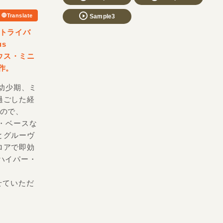
Translate
Sample3
トライバ
s
ウス・ミニ
作。
た幼少期、ミ
過ごした経
もので、
・ベースな
とグルーヴ
ロアで即効
ハイパー・
、
せていただ