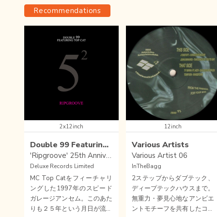
Recommendations
2x12inch
12inch
Double 99 Featuring Top Cat
Various Artists
'Ripgroove' 25th Anniversary
Various Artist 06
Deluxe Records Limited
InTheBagg
MC Top Catをフィーチャリ
2ステップからダブテック、
ングした1997年のスピード
ディープテックハウスまで。
ガレージアンセム。このあた
無重力・夢見心地なアンビエ
りも２５年という月日が流れ
ントモチーフを共有したコピ