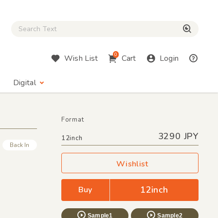
Close Search box
検索
0
Wish List
Cart
Login
Digital
Format
3290 JPY
12inch
Back In
Wishlist
12inch
Buy
Sample1
Sample2