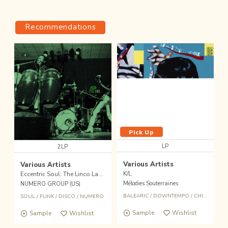
Recommendations
Pick Up
LP
2LP
Various Artists
Various Artists
K/L
Eccentric Soul: The Linco Label
Mélodies Souterraines
NUMERO GROUP (US)
BALEARIC
/
DOWNTEMPO
/
CHILL OUT
/
SOUL
/
FUNK
/
DISCO
/
NUMERO
Sample
Wishlist
Sample
Wishlist