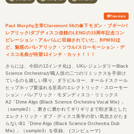
Translate
Paul Murphy主宰Claremont 56の傘下モダン・ブギー/
バ
レアリック/
ダブディスコ信頼のLENGの15周年記念コン
ピレーション・アルバムに収録されていた、BPM92ほ
ど、魅惑のバレアリック・ソウル/
スローモーション・デ
ィスコ名曲が待望12インチ・カット！！！
さらには、今回の12インチ化は、UKレジェンダリーBlack
Science Orchestraが職人技の二つのリミックスを手掛け
ているのも嬉しい限り。ダラビルヨー、オールドスクール
ヒップホップ愛溢れる至高のエレクトリック・スローモー
ション・バレアリック・モダンディスコ・リミックス
A2「Dime Algo (Black Science Orchestra Vocal Mix) 」
（sample2）、磨きに磨かれてギリギリまで削ぎ落とした
エレクトリック・ダブ・ディスコ美学の甘い気怠さがたま
らないB1「Dime Algo (Black Science Orchestra Dub
Mix) 」（sample3）を収録。 (コンピューマ)