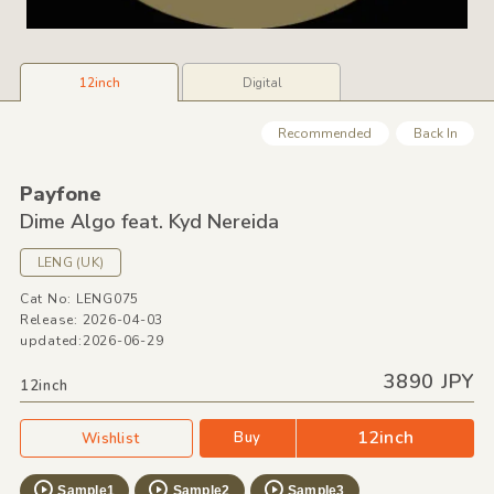
12inch
Digital
Recommended
Back In
Payfone
Dime Algo feat. Kyd Nereida
LENG
(UK)
Cat No: LENG075
Release: 2026-04-03
updated:2026-06-29
3890 JPY
12inch
12inch
Buy
Wishlist
Sample1
Sample2
Sample3