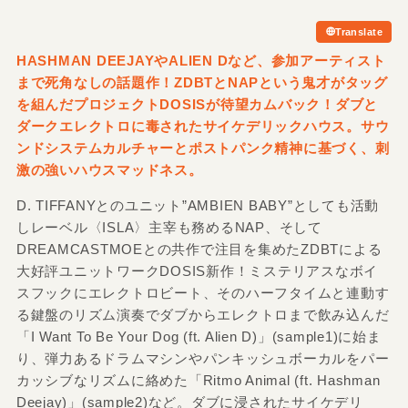
Translate
HASHMAN DEEJAYやALIEN Dなど、参加アーティスト
まで死角なしの話題作！ZDBTとNAPという鬼才がタッグ
を組んだプロジェクトDOSISが待望カムバック！ダブと
ダークエレクトロに毒されたサイケデリックハウス。サウ
ンドシステムカルチャーとポストパンク精神に基づく、刺
激の強いハウスマッドネス。
D. TIFFANYとのユニット”AMBIEN BABY”としても活動
しレーベル〈ISLA〉主宰も務めるNAP、そして
DREAMCASTMOEとの共作で注目を集めたZDBTによる
大好評ユニットワークDOSIS新作！ミステリアスなボイ
スフックにエレクトロビート、そのハーフタイムと連動す
る鍵盤のリズム演奏でダブからエレクトロまで飲み込んだ
「I Want To Be Your Dog (ft. Alien D)」(sample1)に始ま
り、弾力あるドラムマシンやパンキッシュボーカルをパー
カッシブなリズムに絡めた「Ritmo Animal (ft. Hashman
Deejay)」(sample2)など。ダブに浸されたサイケデリ