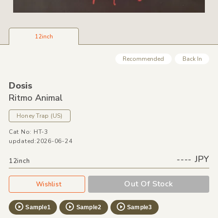
12inch
Recommended
Back In
Dosis
Ritmo Animal
Honey Trap
(US)
Cat No: HT-3
updated:2026-06-24
---- JPY
12inch
Out Of Stock
Wishlist
Sample1
Sample2
Sample3