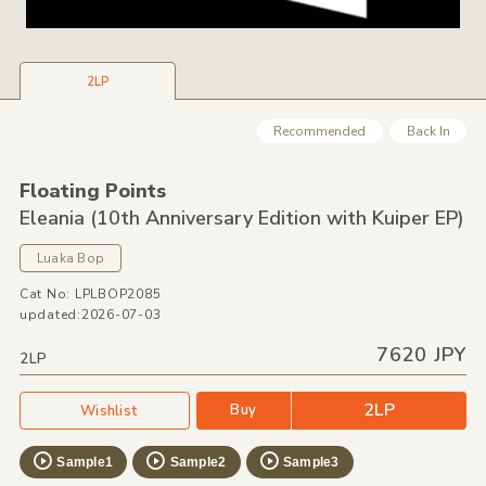
2LP
Recommended
Back In
Floating Points
Eleania
(10th Anniversary Edition with Kuiper EP)
Luaka Bop
Cat No: LPLBOP2085
updated:2026-07-03
7620 JPY
2LP
2LP
Buy
Wishlist
Sample1
Sample2
Sample3