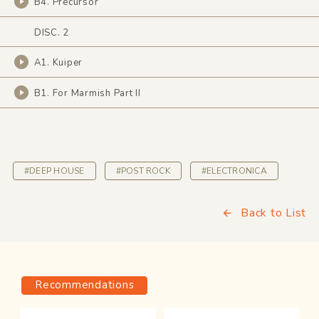
B4. Precursor
DISC. 2
A1. Kuiper
B1. For Marmish Part II
#DEEP HOUSE
#POST ROCK
#ELECTRONICA
Back to List
Recommendations