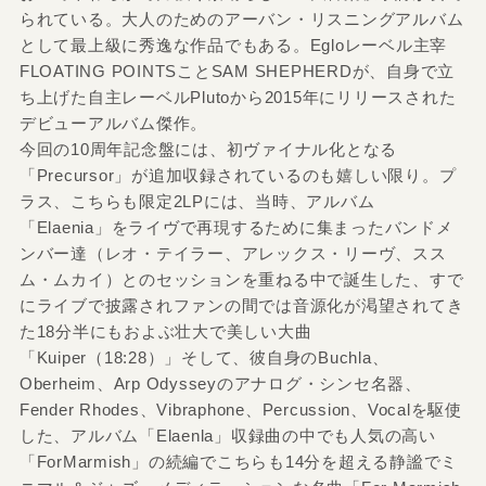
られている。大人のためのアーバン・リスニングアルバム
として最上級に秀逸な作品でもある。Egloレーベル主宰
FLOATING POINTSことSAM SHEPHERDが、自身で立
ち上げた自主レーベルPlutoから2015年にリリースされた
デビューアルバム傑作。
今回の10周年記念盤には、初ヴァイナル化となる
「Precursor」が追加収録されているのも嬉しい限り。プ
ラス、こちらも限定2LPには、当時、アルバム
「Elaenia」をライヴで再現するために集まったバンドメ
ンバー達（レオ・テイラー、アレックス・リーヴ、スス
ム・ムカイ）とのセッションを重ねる中で誕生した、すで
にライブで披露されファンの間では音源化が渇望されてき
た18分半にもおよぶ壮大で美しい大曲
「Kuiper（18:28）」そして、彼自身のBuchla、
Oberheim、Arp Odysseyのアナログ・シンセ名器、
Fender Rhodes、Vibraphone、Percussion、Vocalを駆使
した、アルバム「Elaenla」収録曲の中でも人気の高い
「ForMarmish」の続編でこちらも14分を超える静謐でミ