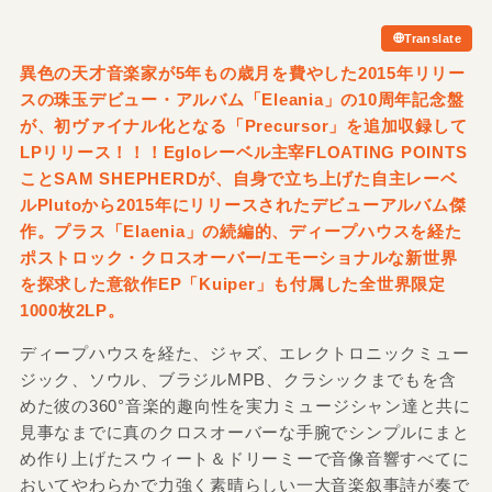
Translate
異色の天才音楽家が5年もの歳月を費やした2015年リリー
スの珠玉デビュー・アルバム「Eleania」の10周年記念盤
が、初ヴァイナル化となる「Precursor」を追加収録して
LPリリース！！！Egloレーベル主宰FLOATING POINTS
ことSAM SHEPHERDが、自身で立ち上げた自主レーベ
ルPlutoから2015年にリリースされたデビューアルバム傑
作。プラス「Elaenia」の続編的、ディープハウスを経た
ポストロック・クロスオーバー/
エモーショナルな新世界
を探求した意欲作EP「Kuiper」も付属した全世界限定
1000枚2LP。
ディープハウスを経た、ジャズ、エレクトロニックミュー
ジック、ソウル、ブラジルMPB、クラシックまでもを含
めた彼の360°音楽的趣向性を実力ミュージシャン達と共に
見事なまでに真のクロスオーバーな手腕でシンプルにまと
め作り上げたスウィート＆ドリーミーで音像音響すべてに
おいてやわらかで力強く素晴らしい一大音楽叙事詩が奏で