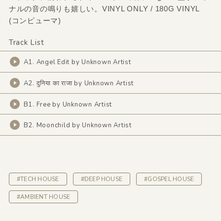
ナルの音の鳴りも嬉しい。VINYL ONLY / 180G VINYL
(コンピューマ)
Track List
A1. Angel Edit by Unknown Artist
A2. दुनिया का राजा by Unknown Artist
B1. Free by Unknown Artist
B2. Moonchild by Unknown Artist
#TECH HOUSE
#DEEP HOUSE
#GOSPEL HOUSE
#AMBIENT HOUSE