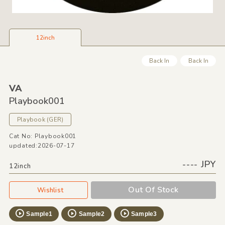
12inch
Back In
Back In
VA
Playbook001
Playbook
(GER)
Cat No: Playbook001
updated:2026-07-17
---- JPY
12inch
Out Of Stock
Wishlist
Sample1
Sample2
Sample3