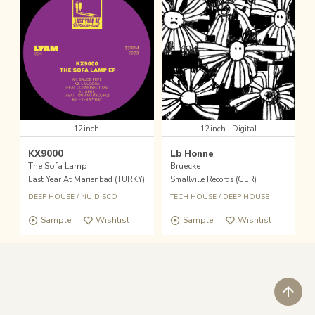
|
12inch
12inch
Digital
KX9000
Lb Honne
The Sofa Lamp
Bruecke
Last Year At Marienbad (TURKY)
Smallville Records (GER)
DEEP HOUSE
/
NU DISCO
TECH HOUSE
/
DEEP HOUSE
Sample
Wishlist
Sample
Wishlist
ペ