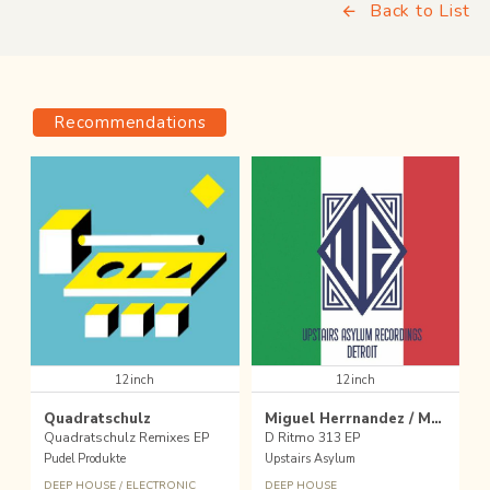
Back to List
Recommendations
12inch
12inch
Quadratschulz
Miguel Herrnandez / Manuold
Quadratschulz Remixes EP
D Ritmo 313 EP
Pudel Produkte
Upstairs Asylum
DEEP HOUSE
/
ELECTRONIC
DEEP HOUSE