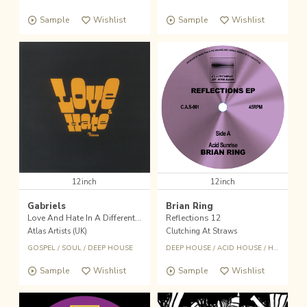
Sample
Wishlist
Sample
Wishlist
12inch
12inch
Gabriels
Brian Ring
Love And Hate In A Different Time Remixes
Reflections 12
Atlas Artists (UK)
Clutching At Straws
GOSPEL
/
SOUL
/
DEEP HOUSE
DEEP HOUSE
/
ACID HOUSE
/
HOUSE
Sample
Wishlist
Sample
Wishlist