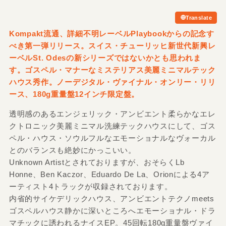
Translate
Kompakt流通、詳細不明レーベルPlaybookからの記念す
べき第一弾リリース。スイス・チューリッヒ新世代新興レ
ーベルSt. Odesの新シリーズではないかとも思われま
す。ゴスペル・マナーなミステリアス美麗ミニマルテック
ハウス秀作。ノーデジタル・ヴァイナル・オンリー・リリ
ース、180g重量盤12インチ限定盤。
透明感のあるエンジェリック・アンビエント柔らかなエレ
クトロニック美麗ミニマル洗練テックハウスにして、ゴス
ペル・ハウス・ソウルフルなエモーショナルなヴォーカル
とのバランスも絶妙にかっこいい。
Unknown Artistとされておりますが、おそらくLb
Honne、Ben Kaczor、Eduardo De La、Orionによる4ア
ーティスト4トラックが収録されております。
内省的サイケデリックハウス、アンビエントテクノmeets
ゴスペルハウス静かに深いところへエモーショナル・ドラ
マチックに誘われるナイスEP。45回転180g重量盤ヴァイ