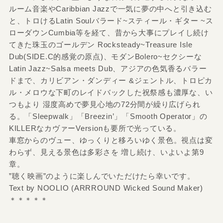
ルーム音楽やCaribbian Jazzで一気に夢の中へと引き込む
と、トロけるLatin Soulバラード~スティール・ギター ~ス
ローダウンCumbia等を経て、昔から大事にプレイし続け
てきた珠玉のゴールデン Rocksteady~Treasure Isle
Dub(SIDE.C的感覚の原点)、モダンBolero~セクシーな
Latin Jazz~Salsa meets Dub、アジアの色気香るバラー
ドまで、カリビアン・ダンディー &ジェントル、トロピカ
ル・メロウな下町のレイドバックした祝祭感も濃厚な、い
つもより 湿度高めで夢見心地の72分間が繰り広げられ
る。「Sleepwalk」「Breezin’」「Smooth Operator」の
KILLERなカヴァーVersionも要所で光っている。
車窓からのヴュー、ゆっくりと移ろいゆく景色。視点は変
わらず、見える景色は多彩さを 増し続け、いよいよ第9
章。
”聴く映画”のように楽しんでいただけたら幸いです。
Text by NOOLIO (ARRROUND Wicked Sound Maker)
＊＊＊＊＊