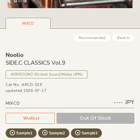
MIXCD
Recommended
Back In
Noolio
SIDE.C CLASSICS Vol.9
ARRROUND Wicked Sound Maker
(JPN)
Cat No: ARCD-016
updated:2026-07-17
---- JPY
MIXCD
Out Of Stock
Wishlist
Sample1
Sample2
Sample3