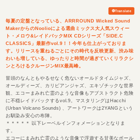
Translate
毎夏の定盤となっている、ARRROUND Wicked Sound
MakerからのNoolioによる選曲ミックス大人気スウィー
ト・メロウ&
レイドバックMIX CDシリーズ「SIDE.C
CLASSICS」最新作vol.9！！今年も仕上がっておりま
す。リリースを重ねるごとにその時代を反映更新、渋み味
わいも増している、ゆったりと時間が過ぎていくリラクシ
ンとろけるクルージンMIX最高峰。
冒頭のなんともやるせなく危ないオールドタイムジャズ、
オールディーズ、カリビアンジャズ、エキゾチックな世界
観、エコーまみれ亡霊のような音像もアブストラクト危険
に不穏レイドバックするvol.9。マスタリングはHacchi
(Urban Volcano Sounds) 、アートワークは2YANGという
お馴染み安心の布陣。
＊＊＊＊＊ 以下レーベルインフォメーションとなりま
す。
エコーにまみれ亡霊のような音像で浮遊する甘美なボール