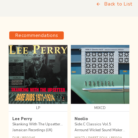
Back to List
Recommendations
LP
MIXCD
Lee Perry
Noolio
Skanking With The Upsetter - Rare Dubs 1971-1974
Side.C Classics Vol.5
Jamaican Recordings (UK)
Arrround Wicked Sound Maker (JPN)
DUB
/
REGGAE
MIXCD
/
SWEET SOUL
/
REGGAE
/
DUB