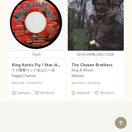
7inch
LP+DOWNLOAD CODE
King Kurtis Fly / Star-A a.k.a Bengteng
The Chosen Brothers
ラガ蟹蟹ロック/あなたへ光
Sing & Shout
Ragga Channel
Wackie's
REGGAE
/
DOMESTIC
WACKIE'S
/
REGGAE
Sample
Wishlist
Sample
Wishlist
ペ