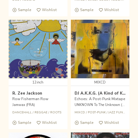
Sample
Wishlist
Sample
Wishlist
12inch
MIXCD
R. Zee Jackson
DJ A.K.K.G. (A Kind of Knowledge Girl)
Row Fisherman Row
Echoes: A Post-Punk Mixtape
Jamwax (FRA)
UNKNOWN To The Unknown (JPN)
DANCEHALL
/
REGGAE
/
ROOTS
MIXCD
/
POST-PUNK
/
JAZZ FUNK
/
ALT D
Sample
Wishlist
Sample
Wishlist