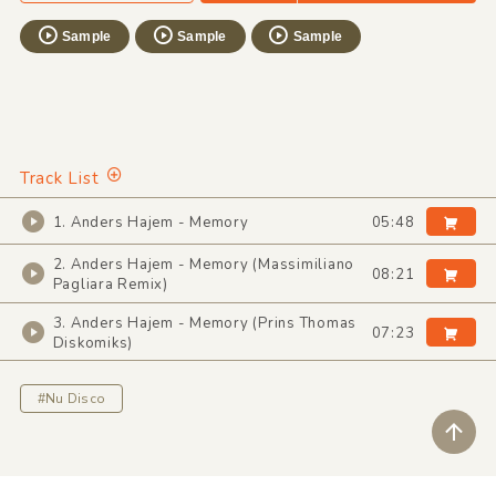
Sample
Sample
Sample
Track List
1. Anders Hajem - Memory
05:48
2. Anders Hajem - Memory (Massimiliano
08:21
Pagliara Remix)
3. Anders Hajem - Memory (Prins Thomas
07:23
Diskomiks)
#Nu Disco
ペ