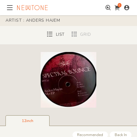
0
ARTIST : ANDERS HAJEM
LIST
GRID
12inch
Recommended
Back In