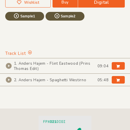
Digital
Buy
Wishlist
Sample1
Sample2
Track List
1. Anders Hajem - Flint Eastwood (Prins
09:04
Thomas Edit)
2. Anders Hajem - Spaghetti Westirno
05:48