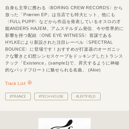
自身も主宰に携わる〈BORING CREW RECORDS〉から
放った「Prærien EP」は当店でも特大ヒット、他にも
〈FULL PUPP〉などから作品を発表しているオスロの才
能ANDERS HAJEM。アムステルダム発信、今や世界的に
影響を持つ配給〈ONE EYE WITNESS〉首謀である
HYLKEにより新設された注目レーベル〈SPECTRAL
BOUNCE〉に登場です！おすすめが打楽器のオーガニッ
クな響きと幻想シンセスケープをドッキングしたトランス
テック「Existence」(sample1)で、昇天するように神秘
的なパッドフロートに魅せられる名曲。 (Akie)
Track List
#TRANCE
#TECH HOUSE
#LEFTFIELD