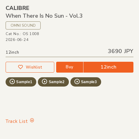
CALIBRE
When There Is No Sun - Vol.3
OMNI SOUND
Cat No.: OS 1008
2026-06-24
3690 JPY
12inch
12inch
Buy
Wishlist
Sample1
Sample2
Sample3
Track List