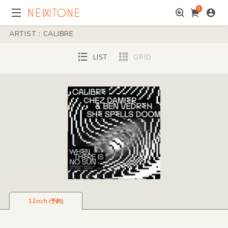
0
ARTIST : CALIBRE
LIST
GRID
12inch (予約)