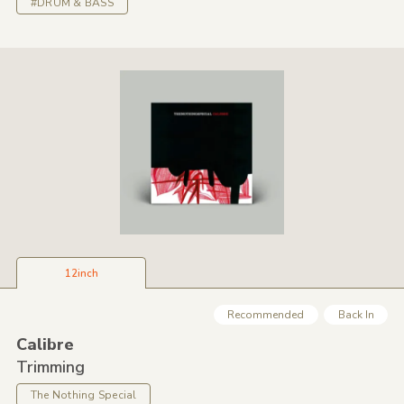
#DRUM & BASS
12inch
Recommended
Back In
Calibre
Trimming
The Nothing Special