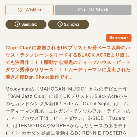
Out Of Stock
Wishlist
Sample1
Sample2
Translate
Clap! Clap!に象徴されるUKブリストル発ベース以降のハ
ウス・テクノシーンをリードするBLACK ACREより股し
ても注目作！！！躍動する漆黒のディープハウス・ビート
ダウン秀作がリリース！！！ムーディーマンに見出された
若き才能Dan Shake新作です。
Moodymanの〈MAHOGANI MUSIC〉からのデビュー作
「3AM Jazz Club」に続くUKブリストルBlack Acreから
のセカンドシングル新作！Side-A「Out of Sight」は、ム
ーディーマン直系、エレガントでソウルフル・テイストの
ディープハウス王道、ビートダウン。B-SIDE「Traders
II」はTEKNOTIKAやSOIREEからもリリースのあるデト
ロイト‐カナダを拠点に活動するDJ RENNIE FOSTERを