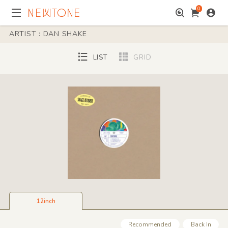
0
ARTIST : DAN SHAKE
LIST
GRID
12inch
Recommended
Back In