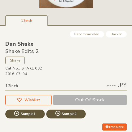
12inch
Recommended
Back In
Dan Shake
Shake Edits 2
Shake
Cat No.: SHAKE 002
2016-07-04
---- JPY
12inch
Out Of Stock
Wishlist
Sample1
Sample2
Translate