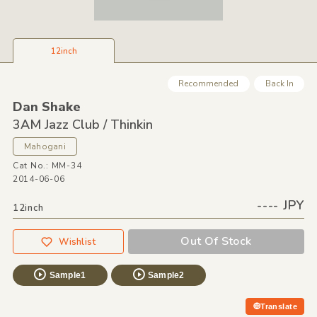
12inch
Recommended
Back In
Dan Shake
3AM Jazz Club /
Thinkin
Mahogani
Cat No.: MM-34
2014-06-06
---- JPY
12inch
Out Of Stock
Wishlist
Sample1
Sample2
Translate