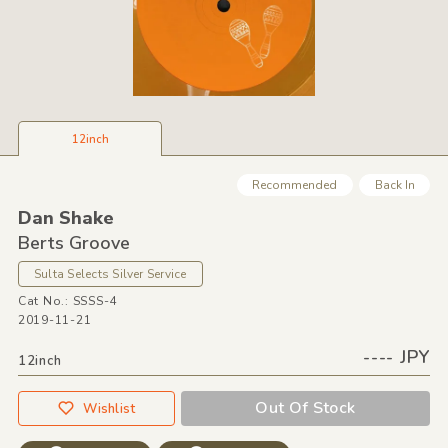
12inch
Recommended
Back In
Dan Shake
Berts Groove
Sulta Selects Silver Service
Cat No.: SSSS-4
2019-11-21
---- JPY
12inch
Out Of Stock
Wishlist