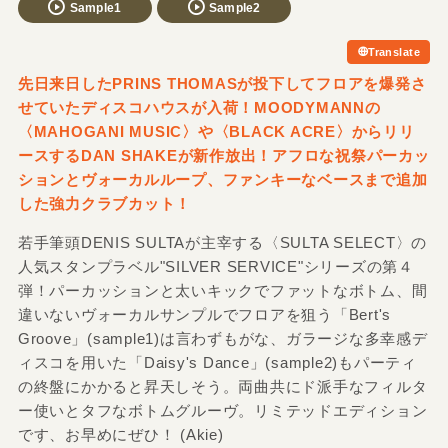
Sample1
Sample2
Translate
先日来日したPRINS THOMASが投下してフロアを爆発さ
せていたディスコハウスが入荷！MOODYMANNの
〈MAHOGANI MUSIC〉や〈BLACK ACRE〉からリリ
ースするDAN SHAKEが新作放出！アフロな祝祭パーカッ
ションとヴォーカルループ、ファンキーなベースまで追加
した強力クラブカット！
若手筆頭DENIS SULTAが主宰する〈SULTA SELECT〉の
人気スタンプラベル"SILVER SERVICE"シリーズの第４
弾！パーカッションと太いキックでファットなボトム、間
違いないヴォーカルサンプルでフロアを狙う「Bert's
Groove」(sample1)は言わずもがな、ガラージな多幸感デ
ィスコを用いた「Daisy's Dance」(sample2)もパーティ
の終盤にかかると昇天しそう。両曲共にド派手なフィルタ
ー使いとタフなボトムグルーヴ。リミテッドエディション
です、お早めにぜひ！ (Akie)