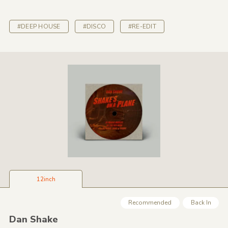
#DEEP HOUSE
#DISCO
#RE-EDIT
12inch
Recommended
Back In
Dan Shake