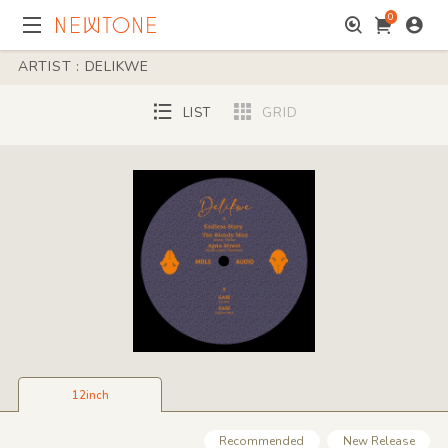
0
ARTIST : DELIKWE
LIST
GRID
12inch
Recommended
New Release