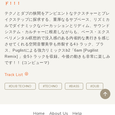
ド！！！
テクノとダブの狭間をアンビエントなテクスチャーとブレ
イクステップに探求する、重厚なるサブベース、リズミカ
ルでダイナミックなパーカッションとリディム、サウンド
システム・カルチャーに根差しながらも、ベース・エクス
ペリメンタル瞑想的で没入感のある内省的な奥行きを感じ
させてくれる空間音響美学も炸裂する4トラック、プラ
ス、Puglistによる強力リミックスb2「6am [Pugilist
Remix] 」全5トラックを収録。今後の動きも非常に楽しみ
です！！ (コンピューマ)
Track List
#DUB TECHNO
#TECHNO
#BASS
#DUB
ペ
Home
About Us
Help