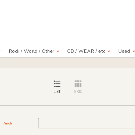
Rock / World / Other
CD / WEAR / etc
Used
LIST
GRID
7inch