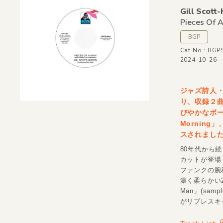
Gill Scott
Pieces Of A
BGP
Cat No.: BGP
2024-10-26
ジャズ詩人・G
り、収録２曲
びやかなボーカル
Mornin
スされまし
80年代から続
カットが登場！盟
ファンクの腕利
濃く柔らかい2
Man」(samp
がリプレスキャ