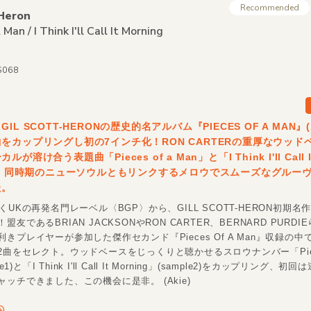
Recommended
-Heron
 Man /
I Think I'll Call It Morning
S068
IL SCOTT-HERONの歴史的名アルバム『PIECES OF A MAN』(
をカップリングし初の7インチ化！RON CARTERの重厚なウッド
が溶け合う表題曲「Pieces of a Man」と「I Think I'll Call I
g」、同時期のニューソウルともリンクするメロウでスムーズなグルー
た。
くUKの再発名門レーベル〈BGP〉から、GILL SCOTT-HERON初期名
友であるBRIAN JACKSONやRON CARTER、BERNARD PURD
きプレイヤーが参加した傑作セカンド『Pieces Of A Man』収録の
曲をセレクト。ウッドベースをじっくりと聴かせるスロウナンバー「Piece
le1)と「I Think I'll Call It Morning」(sample2)をカップリング、
ッチできました、この機会に是非。 (Akie)