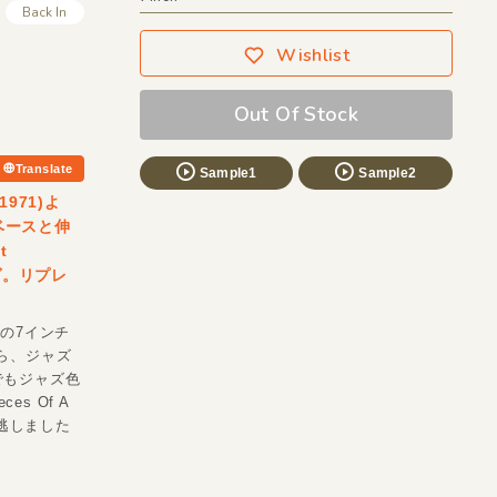
Back In
Wishlist
Out Of Stock
Translate
Sample1
Sample2
1971)よ
ベースと伸
t
ヴ。リプレ
作の7インチ
IEら、ジャズ
中でもジャズ色
s Of A
初回は逃しました