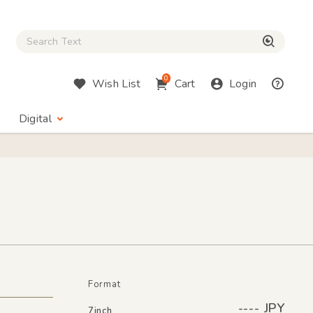
Close Search box
検索
0
Wish List
Cart
Login
Digital
Format
---- JPY
7inch