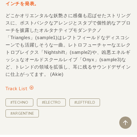
インチを発表。
どこかオリエンタルな妖艶さに感傷も忍ばせたストリング
スに、ポストパンクなアレンジとスタブで個性的なアプロ
ーチを披露したオルタナティブモダンテクノ
「Triangles」(sample1)はレフトフィールドなディスコシ
ーンでも活躍しそうな一曲。レトロフューチャーなエレク
トロブレイクス「Nightshift」(sample2)や、凶悪エネルギ
ッシュなオールドスクールレイブ「Onyx」(sample3)な
ど、トレンドの領域を拡張し、耳に残るサウンドデザイン
に仕上がってます。 (Akie)
Track List
#TECHNO
#ELECTRO
#LEFTFIELD
#ARGENTINE
ペ