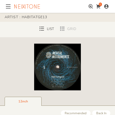
0
ARTIST : HABITATGE13
LIST
GRID
12inch
Recommended
Back In