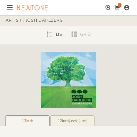
0
ARTIST : JOSH DAHLBERG
LIST
GRID
12inch
12inch(used) (used)