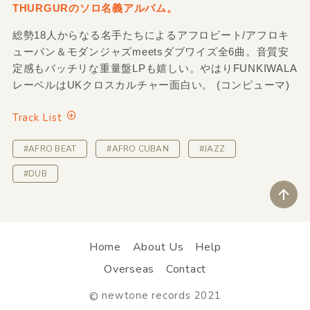
THURGURのソロ名義アルバム。
総勢18人からなる名手たちによるアフロビート/アフロキ
ューバン＆モダンジャズmeetsダブワイズ全6曲。音質安
定感もバッチリな重量盤LPも嬉しい。やはりFUNKIWALA
レーベルはUKクロスカルチャー面白い。 (コンピューマ)
Track List
#AFRO BEAT
#AFRO CUBAN
#JAZZ
#DUB
ペ
Home
About Us
Help
Overseas
Contact
newtone records 2021
©