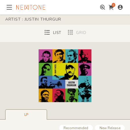
0
ARTIST : JUSTIN THURGUR
LIST
GRID
LP
Recommended
New Release