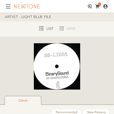
0
ARTIST : LIGHT BLUE FILE
LIST
GRID
12inch
Recommended
New Release