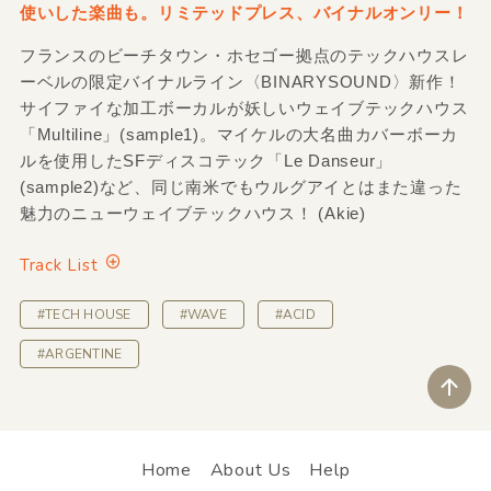
使いした楽曲も。リミテッドプレス、バイナルオンリー！
フランスのビーチタウン・ホセゴー拠点のテックハウスレ
ーベルの限定バイナルライン〈BINARYSOUND〉新作！
サイファイな加工ボーカルが妖しいウェイブテックハウス
「Multiline」(sample1)。マイケルの大名曲カバーボーカ
ルを使用したSFディスコテック「Le Danseur」
(sample2)など、同じ南米でもウルグアイとはまた違った
魅力のニューウェイブテックハウス！ (Akie)
Track List
#TECH HOUSE
#WAVE
#ACID
#ARGENTINE
ペ
Home
About Us
Help