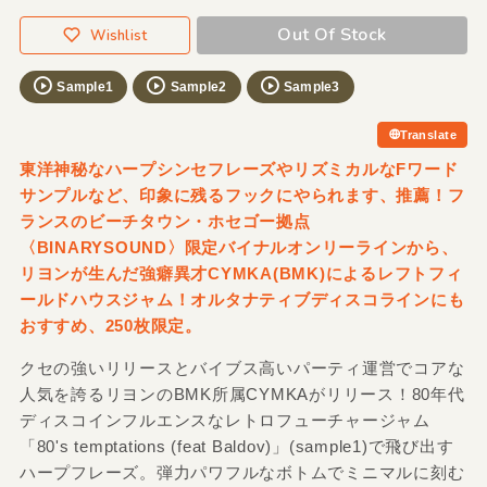
Out Of Stock
Wishlist
Sample1
Sample2
Sample3
Translate
東洋神秘なハープシンセフレーズやリズミカルなFワード
サンプルなど、印象に残るフックにやられます、推薦！フ
ランスのビーチタウン・ホセゴー拠点
〈BINARYSOUND〉限定バイナルオンリーラインから、
リヨンが生んだ強癖異才CYMKA(BMK)によるレフトフィ
ールドハウスジャム！オルタナティブディスコラインにも
おすすめ、250枚限定。
クセの強いリリースとバイブス高いパーティ運営でコアな
人気を誇るリヨンのBMK所属CYMKAがリリース！80年代
ディスコインフルエンスなレトロフューチャージャム
「80's temptations (feat Baldov)」(sample1)で飛び出す
ハープフレーズ。弾力パワフルなボトムでミニマルに刻む