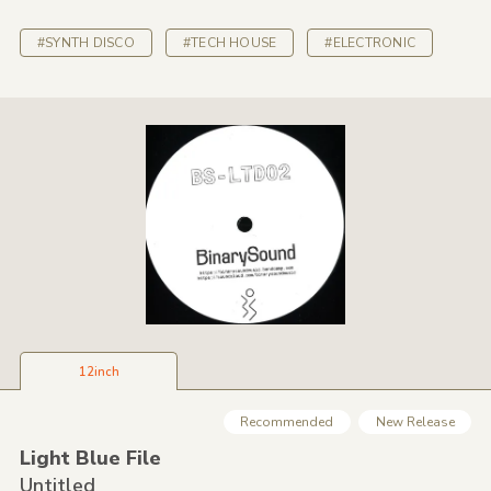
#SYNTH DISCO
#TECH HOUSE
#ELECTRONIC
12inch
Recommended
New Release
Light Blue File
Untitled