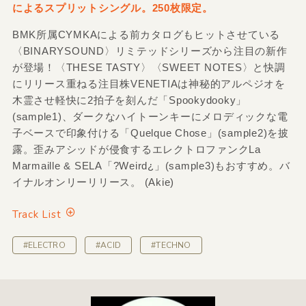
によるスプリットシングル。250枚限定。
BMK所属CYMKAによる前カタログもヒットさせている
〈BINARYSOUND〉リミテッドシリーズから注目の新作
が登場！〈THESE TASTY〉〈SWEET NOTES〉と快調
にリリース重ねる注目株VENETIAは神秘的アルペジオを
木霊させ軽快に2拍子を刻んだ「Spookydooky」
(sample1)、ダークなハイトーンキーにメロディックな電
子ベースで印象付ける「Quelque Chose」(sample2)を披
露。歪みアシッドが侵食するエレクトロファンクLa
Marmaille & SELA「?Weird¿」(sample3)もおすすめ。バ
イナルオンリーリリース。 (Akie)
Track List
#ELECTRO
#ACID
#TECHNO