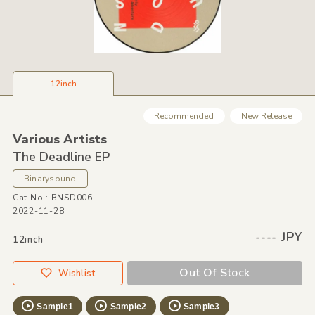
12inch
Recommended
New Release
Various Artists
The Deadline EP
Binarysound
Cat No.: BNSD006
2022-11-28
---- JPY
12inch
Out Of Stock
Wishlist
Sample1
Sample2
Sample3