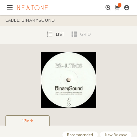
0
LABEL: BINARYSOUND
LIST
GRID
12inch
Recommended
New Release