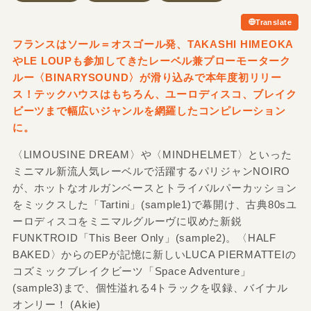
Translate
フランスはソール＝オスゴール発、TAKASHI HIMEOKA
やLE LOUPも参加してきたレーベル兼プローモーターク
ルー〈BINARYSOUND〉が滑り込みで本年度初リリー
ス！テックハウスはもちろん、ユーロディスコ、ブレイク
ビーツまで幅広いジャンルを網羅したコンピレーション
に。
〈LIMOUSINE DREAM〉や〈MINDHELMET〉といった
ミニマル新流人気レーベルで活躍するパリジャンNOIRO
が、ホットなオルガンベースとトライバルパーカッション
をミックスした「Tartini」(sample1)で幕開け、古典80sユ
ーロディスコをミニマルグルーヴに収めた新鋭
FUNKTROID「This Beer Only」(sample2)。〈HALF
BAKED〉からのEPが記憶に新しいLUCA PIERMATTEIの
コズミックブレイクビーツ「Space Adventure」
(sample3)まで、個性溢れる4トラックを収録、バイナル
オンリー！ (Akie)