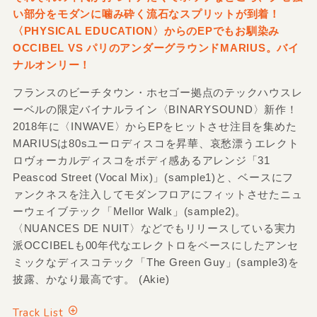
い部分をモダンに噛み砕く流石なスプリットが到着！
〈PHYSICAL EDUCATION〉からのEPでもお馴染み
OCCIBEL VS パリのアンダーグラウンドMARIUS。バイ
ナルオンリー！
フランスのビーチタウン・ホセゴー拠点のテックハウスレ
ーベルの限定バイナルライン〈BINARYSOUND〉新作！
2018年に〈INWAVE〉からEPをヒットさせ注目を集めた
MARIUSは80sユーロディスコを昇華、哀愁漂うエレクト
ロヴォーカルディスコをボディ感あるアレンジ「31
Peascod Street (Vocal Mix)」(sample1)と、ベースにフ
ァンクネスを注入してモダンフロアにフィットさせたニュ
ーウェイブテック「Mellor Walk」(sample2)。
〈NUANCES DE NUIT〉などでもリリースしている実力
派OCCIBELも00年代なエレクトロをベースにしたアンセ
ミックなディスコテック「The Green Guy」(sample3)を
披露、かなり最高です。 (Akie)
Track List