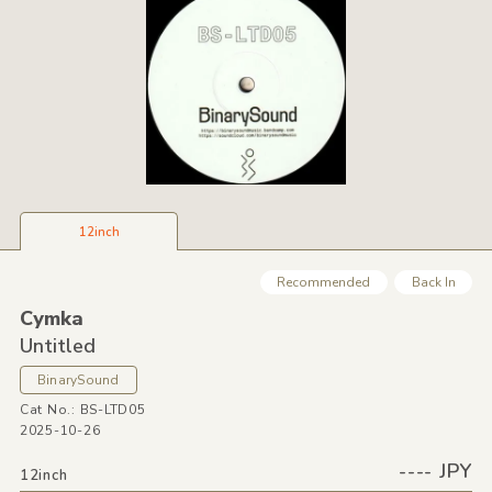
12inch
Recommended
Back In
Cymka
Untitled
BinarySound
Cat No.: BS-LTD05
2025-10-26
---- JPY
12inch