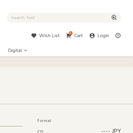
Close Search box
検索
0
Wish List
Cart
Login
Digital
Format
---- JPY
CD