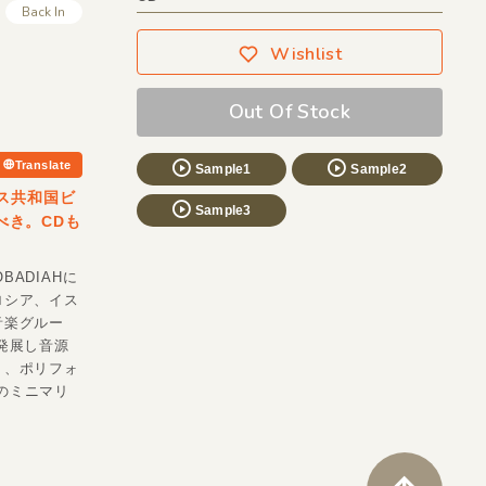
Back In
Wishlist
Out Of Stock
Translate
Sample1
Sample2
ギス共和国ビ
Sample3
べき。CDも
OBADIAHに
ロシア、イス
音楽グルー
が発展し音源
く、ポリフォ
Hのミニマリ