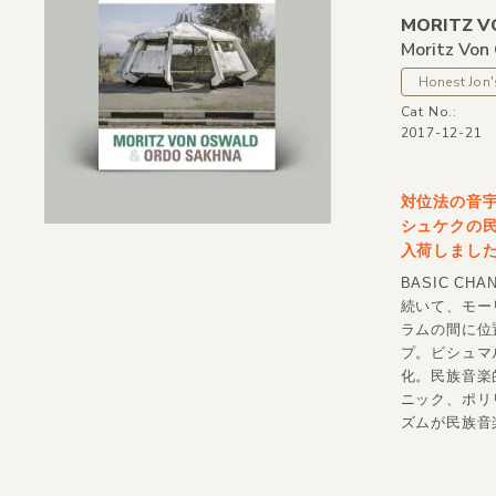
MORITZ V
Moritz Von
Honest Jon'
Cat No.:
2017-12-21
対位法の音宇
シュケクの民
入荷しまし
BASIC CH
続いて、モー
ラムの間に位
プ。ビシュマル
化。民族音楽
ニック、ポリ
ズムが民族音