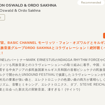
Recommended
ON OSWALD &
ORDO SAKHNA
 Oswald &
Ordo Sakhna
s
宙。BASIC CHANNEL モーリッツ・フォン・オズワルドとキル
族音楽グループORDO SAKHNAとコラヴォレーション！絶対聴く
た！
ANNELのパートナーMARK ERNESTUSのNDAGGA RHYTHM FORCEや
リッツも民族音楽とのコラヴォレーションへの取り組みに着手。中国、
置する中央アジアの多民族国家キルギス共和国の首都ビシュケクの民族
クで開かれたUNSOUND FESTIVALで披露したコラヴォレーション
的元の要素が強い曲と、エレクトロニックの色濃い曲の両方が素晴らし
リズム、音響とミキシング、エレクトロニクス、ダブ、STEIVE REIC
楽と出会った新次元の実験音楽。凄すぎる！ (サイトウ)