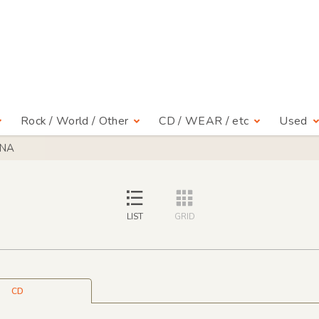
Rock / World / Other
CD / WEAR / etc
Used
HNA
LIST
GRID
CD