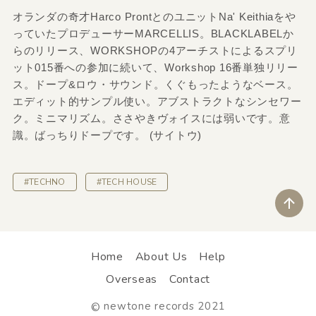
オランダの奇才Harco ProntとのユニットNa' Keithiaをや
っていたプロデューサーMARCELLIS。BLACKLABELか
らのリリース、WORKSHOPの4アーチストによるスプリ
ット015番への参加に続いて、Workshop 16番単独リリー
ス。ドープ&ロウ・サウンド。くぐもったようなベース。
エディット的サンプル使い。アブストラクトなシンセワー
ク。ミニマリズム。ささやきヴォイスには弱いです。意
識。ばっちりドープです。 (サイトウ)
#TECHNO
#TECH HOUSE
ペ
Home
About Us
Help
Overseas
Contact
newtone records 2021
©