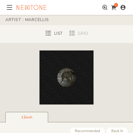
0
ARTIST : MARCELLIS
LIST
GRID
12inch
Recommended
Back In