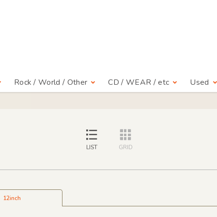
Rock / World / Other
CD / WEAR / etc
Used
LIST
GRID
12inch