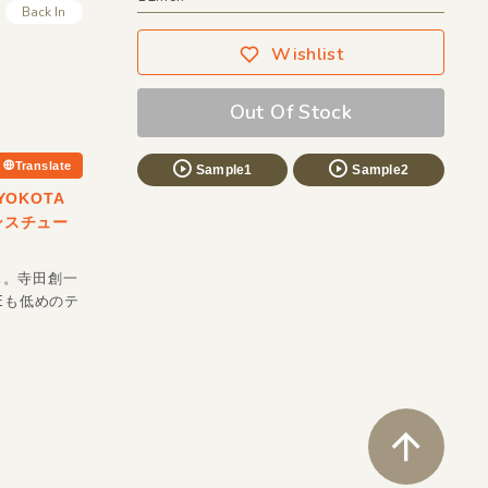
Back In
Wishlist
Out Of Stock
Translate
Sample1
Sample2
YOKOTA
ンスチュー
ース。寺田創一
LEも低めのテ
ペ