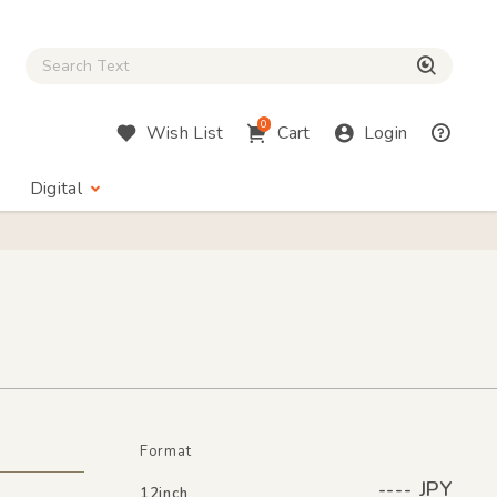
Close Search box
検索
0
Wish List
Cart
Login
Digital
Format
---- JPY
12inch