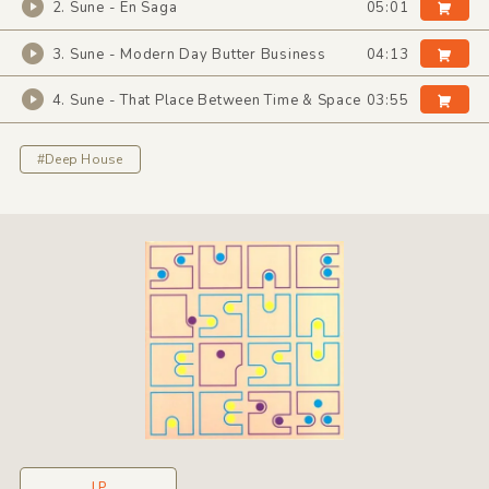
2. Sune - En Saga
05:01
3. Sune - Modern Day Butter Business
04:13
4. Sune - That Place Between Time & Space
03:55
#Deep House
LP