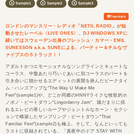
Sample1
Sample2
Sample3
Translate
ロンドンのマンスリー・レディオ「NETIL RADIO」が始
動させたレーベル〈LIVE ONES〉、DJ WINDOWS XPに
続いてはスウェーデン出身のフレッシュ・カマー・EMIL
SUNESSON a.k.a. SUNEによる、パーティー＆チルなヴ
ァイブスの５トラック！！
アダルトかつエモーショナルなソングラインとキュートな
コーラス、中盤あたり巧いぐあいに別コーラスのパートを
引き合いに聴かせるエディットの展開を挟んだピークタイ
ム・ハンズアップな”The Way U Make Me
Feel”(sample1)や、どこか同郷のHNNYライクな牧歌的ホ
ノボノ・ビートダウン”Lingonberry Jam”、陽だまりに揺
れるエレピの香しいループやジェントルなホーン・セクシ
ョンで構築したサンプリング・ビートダウン”That
Familiar Feel”(sample2)も極上。そして、なんといっても
ラストに収録されている、「真夜中のドア STAY WITH