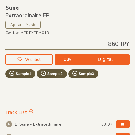
Sune
Extraordinaire EP
Apparel Music
Cat No: APDEXTRA018
860 JPY
Digital
Buy
Wishlist
Sample1
Sample2
Sample3
Track List
1. Sune - Extraordinaire
03:07