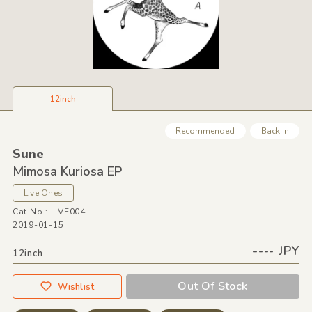
12inch
Recommended
Back In
Sune
Mimosa Kuriosa EP
Live Ones
Cat No.: LIVE004
2019-01-15
---- JPY
12inch
Out Of Stock
Wishlist