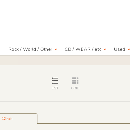
Rock / World / Other
CD / WEAR / etc
Used
LIST
GRID
12inch