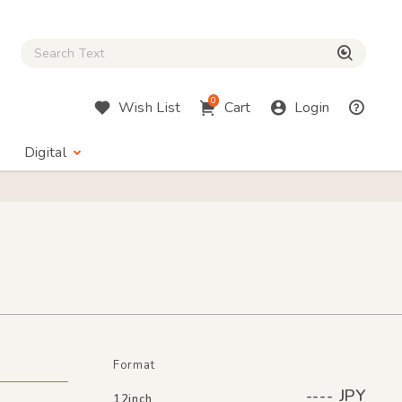
Close Search box
検索
0
Wish List
Cart
Login
Digital
Format
---- JPY
12inch