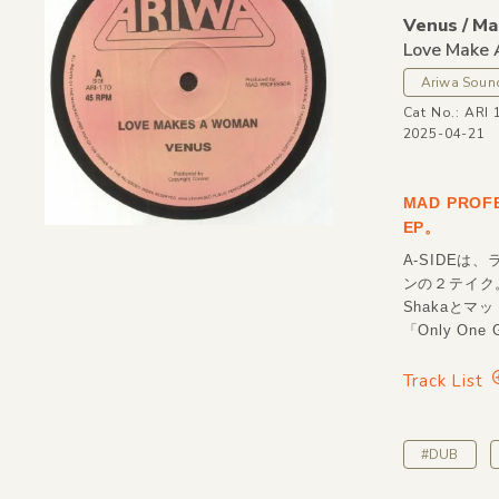
Venus /
Mad
Love Make
Ariwa Soun
Cat No.: ARI 
2025-04-21
MAD PROF
EP。
A-SIDEは、
ンの２テイク。
Shakaとマ
「Only On
Track List
#DUB