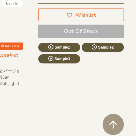
Back In
Wishlist
Out Of Stock
Translate
Sample1
Sample2
。1996年の
Sample3
カルとバージョ
Jah
Dub」より
ペ