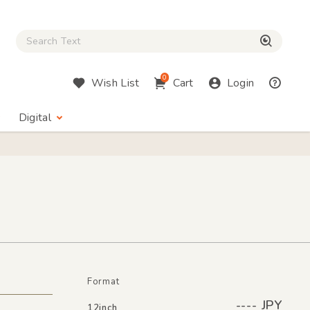
Close Search box
検索
0
Wish List
Cart
Login
Digital
Format
---- JPY
12inch