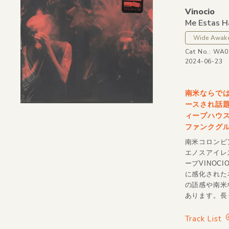
Vinocio
Me Estas H
Wide Awak
Cat No.: WA
2024-06-23
南米ならでは
ースされ話
ィープハウス
ファンクグル
南米コロンビア
エノスアイレス
ープVINOC
に感化された
の語感や南米
あります。長く
Track List