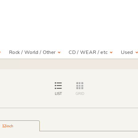
Rock / World / Other
CD / WEAR / etc
Used
LIST
GRID
12inch