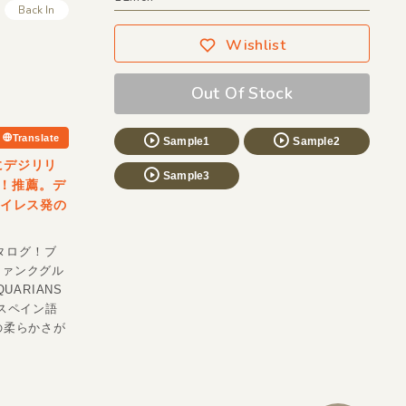
Back In
Wishlist
Out Of Stock
Translate
Sample1
Sample2
にデジリリ
Sample3
！推薦。デ
アイレス発の
カタログ！ブ
/ファンクグル
UARIANS
スペイン語
の柔らかさが