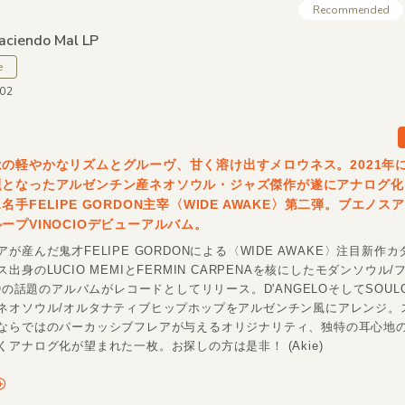
Recommended
aciendo Mal LP
e
002
の軽やかなリズムとグルーヴ、甘く溶け出すメロウネス。2021年
題となったアルゼンチン産ネオソウル・ジャズ傑作が遂にアナログ化
名手FELIPE GORDON主宰〈WIDE AWAKE〉第二弾。ブエノス
ープVINOCIOデビューアルバム。
が産んだ鬼才FELIPE GORDONによる〈WIDE AWAKE〉注目新作
出身のLUCIO MEMIとFERMIN CARPENAを核にしたモダンソウル
IOの話題のアルバムがレコードとしてリリース。D'ANGELOそしてSOULQ
ネオソウル/オルタナティブヒップホップをアルゼンチン風にアレンジ。
ならではのパーカッシブフレアが与えるオリジナリティ、独特の耳心地
アナログ化が望まれた一枚。お探しの方は是非！ (Akie)