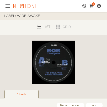
0
LABEL: WIDE AWAKE
LIST
GRID
12inch
Recommended
Back In