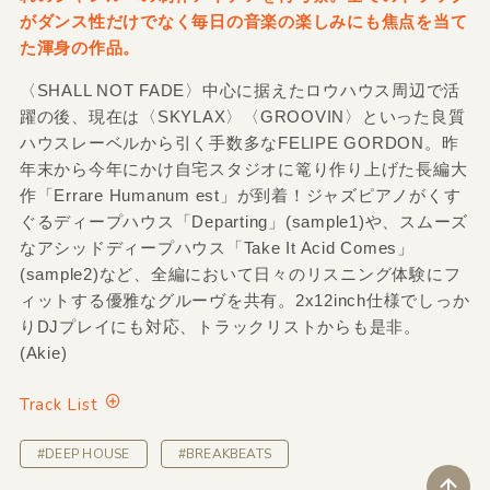
がダンス性だけでなく毎日の音楽の楽しみにも焦点を当て
た渾身の作品。
〈SHALL NOT FADE〉中心に据えたロウハウス周辺で活
躍の後、現在は〈SKYLAX〉〈GROOVIN〉といった良質
ハウスレーベルから引く手数多なFELIPE GORDON。昨
年末から今年にかけ自宅スタジオに篭り作り上げた長編大
作「Errare Humanum est」が到着！ジャズピアノがくす
ぐるディープハウス「Departing」(sample1)や、スムーズ
なアシッドディープハウス「Take It Acid Comes」
(sample2)など、全編において日々のリスニング体験にフ
ィットする優雅なグルーヴを共有。2x12inch仕様でしっか
りDJプレイにも対応、トラックリストからも是非。
(Akie)
Track List
#DEEP HOUSE
#BREAKBEATS
ペ