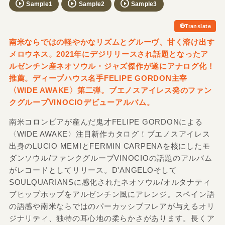
Sample1
Sample2
Sample3
Translate
南米ならではの軽やかなリズムとグルーヴ、甘く溶け出す
メロウネス。2021年にデジリリースされ話題となったア
ルゼンチン産ネオソウル・ジャズ傑作が遂にアナログ化！
推薦。ディープハウス名手FELIPE GORDON主宰
〈WIDE AWAKE〉第二弾。ブエノスアイレス発のファン
クグループVINOCIOデビューアルバム。
南米コロンビアが産んだ鬼才FELIPE GORDONによる
〈WIDE AWAKE〉注目新作カタログ！ブエノスアイレス
出身のLUCIO MEMIとFERMIN CARPENAを核にしたモ
ダンソウル/ファンクグループVINOCIOの話題のアルバム
がレコードとしてリリース。D'ANGELOそして
SOULQUARIANSに感化されたネオソウル/オルタナティ
ブヒップホップをアルゼンチン風にアレンジ。スペイン語
の語感や南米ならではのパーカッシブフレアが与えるオリ
ジナリティ、独特の耳心地の柔らかさがあります。長くア