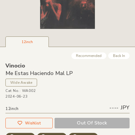
12inch
Recommended
Back In
Vinocio
Me Estas Haciendo Mal LP
Wide Awake
Cat No.: WA002
2024-06-23
---- JPY
12inch
Out Of Stock
Wishlist