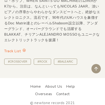
ロ・ポップ、WHEN SAINTS GO MACHINEの12inchが
K7から。注目は、なんといってもNICOLAS JAAR。淡い
ピアノの序章からやわらかなダンスビートへと。絶妙なエ
レクトロニクス。流石です。90年代のUKハウスを象徴す
るDoc Matrin達とのレーベルShaboom設立以降、アンダ
ーグランド、オーバーグラウンドでも活躍する
BLAKKAT、チリアンALEJANDRO MOSSOもユニークな
エレクトリックトラックを披露！
Track List
#CROSSOVER
#ROCK
#BALEARIC
ペ
Home
About Us
Help
Overseas
Contact
newtone records 2021
©