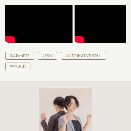
#JAPANESE
#SSW
#ALTERNATIVE SOUL
#WORLD