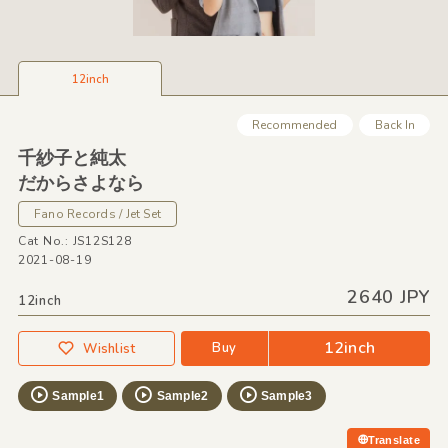
12inch
Recommended
Back In
千紗子と純太
だからさよなら
Fano Records / Jet Set
Cat No.: JS12S128
2021-08-19
2640 JPY
12inch
12inch
Buy
Wishlist
Sample1
Sample2
Sample3
Translate