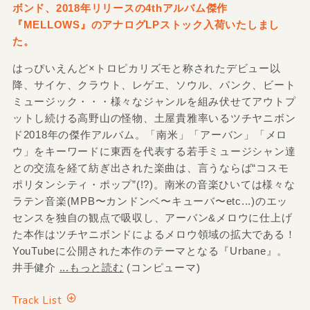
ボンド、2018年リリースの4thアルバム傑作
『MELLOWS』のアナログLPストック入荷いたしまし
た。
はっぴいえんど×トロピカリズモと称されたデビュー以
降、サイケ、クラウト、レゲエ、ソウル、パンク、ビート
ミュージック・・・様々なジャンルを組み伏せてアウトプ
ットし続ける高野山の怪物、土屋貴雅率いるツチヤニボン
ド2018年の傑作アルバム。「南米」「アーバン」「メロ
ウ」をキーワードに東西を代表する若手ミュージシャン達
との交流を経て紡ぎ出された楽曲は、言うならば“コスモ
ポリタンシティ・ポップ”(!?)。南米の音楽ひいては様々な
ラテン音楽(MPB〜カンドンベ〜キューバ〜etc...)のエッ
センスを独自の観点で吸収し、アーバン&メロウに仕上げ
た本作はツチヤニボンドによるメロウ領域の拡大である！
YouTubeに公開された本作のテーマとなる『Urbane』。
井手健介
...もっと読む
(コンピューマ)
Track List