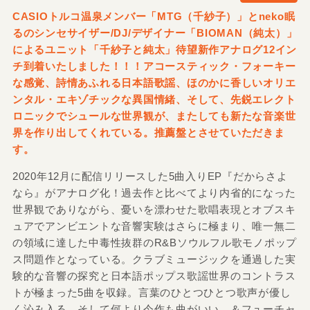
CASIOトルコ温泉メンバー「MTG（千紗子）」とneko眠
るのシンセサイザー/DJ/デザイナー「BIOMAN（純太）」
によるユニット「千紗子と純太」待望新作アナログ12イン
チ到着いたしました！！！アコースティック・フォーキー
な感覚、詩情あふれる日本語歌謡、ほのかに香しいオリエ
ンタル・エキゾチックな異国情緒、そして、先鋭エレクト
ロニックでシュールな世界観が、またしても新たな音楽世
界を作り出してくれている。推薦盤とさせていただきま
す。
2020年12月に配信リリースした5曲入りEP『だからさよ
なら』がアナログ化！過去作と比べてより内省的になった
世界観でありながら、憂いを漂わせた歌唱表現とオブスキ
ュアでアンビエントな音響実験はさらに極まり、唯一無二
の領域に達した中毒性抜群のR&Bソウルフル歌モノポップ
ス問題作となっている。クラブミュージックを通過した実
験的な音響の探究と日本語ポップス歌謡世界のコントラス
トが極まった5曲を収録。言葉のひとつひとつ歌声が優し
く沁み入る。そして何より今作も曲がいい。＆フューチャ