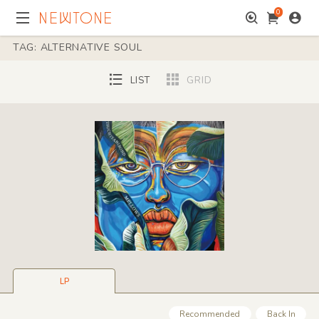
0
TAG: ALTERNATIVE SOUL
LIST
GRID
LP
Recommended
Back In