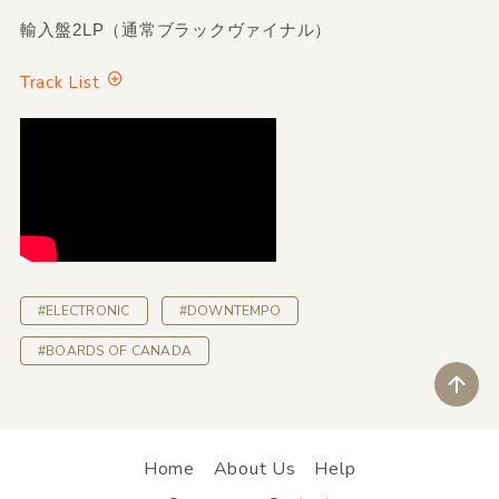
輸入盤2LP（通常ブラックヴァイナル）
Track List
#ELECTRONIC
#DOWNTEMPO
#BOARDS OF CANADA
ペ
Home
About Us
Help