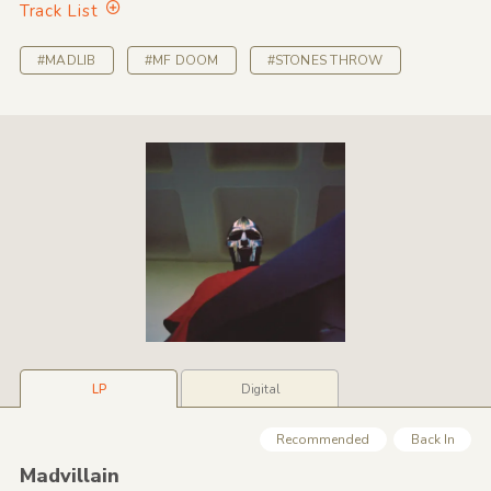
Track List
#MADLIB
#MF DOOM
#STONES THROW
LP
Digital
Recommended
Back In
Madvillain