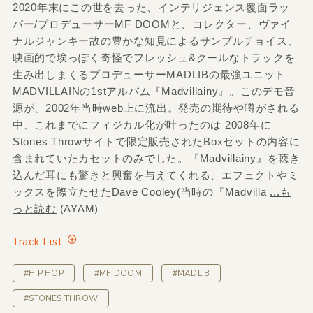
2020年末にこの世を去った、インテリジェンス覆面ラッ
パー/プロデューサーMF DOOMと、コレクター、ヴァイ
ナルジャンキー故の豊かな知見によるサンプルチョイス、
映画的で埃っぽく奇怪でフレッシュ&クールなトラックを
生み出しまくるプロデューサーMADLIBの最強ユニット
MADVILLAINの1stアルバム『Madvillainy』。このデモ音
源が、2002年当時web上に流出。発売の期待や噂がされる
中、これまでにフィジカル化が叶ったのは 2008年に
Stones Throwサイトで限定販売されたBoxセットの内容に
含まれていたカセットのみでした。『Madvillainy』を聴き
込んだ耳にも驚きと興奮を与えてくれる、エフェクトやミ
ックスを際立たせたDave Cooley(当時の『Madvilla
...も
っと読む
(AYAM)
Track List
#HIP HOP
#MF DOOM
#MADLIB
#STONES THROW