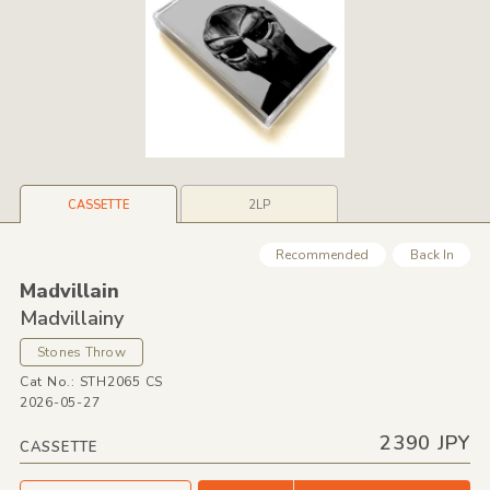
CASSETTE
2LP
Recommended
Back In
Madvillain
Madvillainy
Stones Throw
Cat No.: STH2065 CS
2026-05-27
2390 JPY
CASSETTE