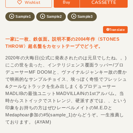
CASSETTE
Buy
Wishlist
Sample1
Sample2
Sample3
Translate
一家に一枚、鉄仮面。説明不要の2004年作〈STONES
THROW〉超名盤をカセットテープでどうぞ。
2020年の大晦日(公式に発表されたのは元旦でしたね。。)
にこの世を去った、インテリジェンス覆面ラッパー/プロ
デューサーMF DOOMと、ヴァイナルジャンキー故の豊か
で映画的なサンプルチョイス、埃っぽく奇怪でフレッシュ
&クールなトラックを生み出しまくるプロデューサー
MADLIBの最強ユニットMADVILLAINの1stアルバム。当
時からストイックでストレンジ、硬派すぎでは、、という
印象をお持ちの方はぜひレーベルメイトのM.E.Dと
Medaphoar参加の#5(sample_1)からどうぞ。一生推薦し
ております。 (AYAM)