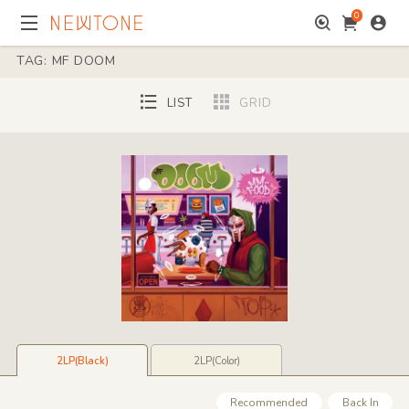
0
TAG: MF DOOM
LIST
GRID
2LP(Black)
2LP(Color)
Recommended
Back In