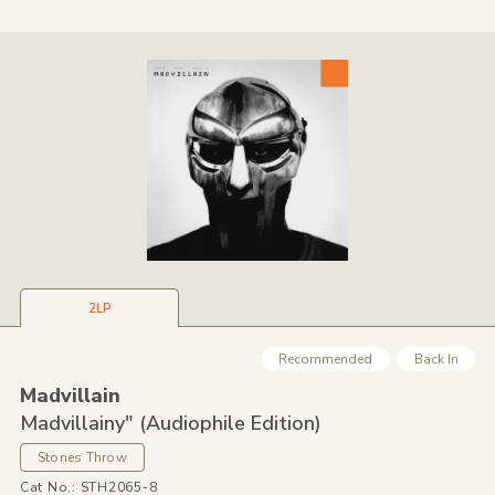
2LP
Recommended
Back In
Madvillain
Madvillainy"
(Audiophile Edition)
Stones Throw
Cat No.: STH2065-8