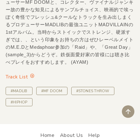
ューサーMF DOOMと、コレクター、ヴァイナルジャンキ
ー故の豊かな知見によるサンプルチョイス、映画的で埃っ
ぽく奇怪でフレッシュ&クールなトラックを生み出しまく
るプロデューサーMADLIBの最強ユニットMADVILLAINの
1stアルバム。当時からストイックでストレンジ、硬派す
ぎでは、、という印象をお持ちの方はぜひレーベルメイト
のM.E.DとMedaphoar参加の「Raid」や、「Great Day」
(sample_3)からどうぞ。鉄仮面愛好家の皆様には聴き比
べプレイをおすすめします。 (AYAM)
Track List
#MADLIB
#MF DOOM
#STONES THROW
#HIPHOP
ペ
Home
About Us
Help