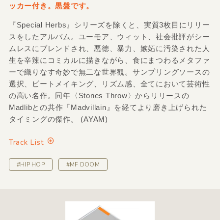
ッカー付き。黒盤です。
『Special Herbs』シリーズを除くと、実質3枚目にリリー
スをしたアルバム。ユーモア、ウィット、社会批評がシー
ムレスにブレンドされ、悪徳、暴力、嫉妬に汚染された人
生を辛辣にコミカルに描きながら、食にまつわるメタファ
ーで織りなす奇妙で無二な世界観。サンプリングソースの
選択、ビートメイキング、リズム感、全てにおいて芸術性
の高い名作。同年〈Stones Throw〉からリリースの
Madlibとの共作『Madvillain』を経てより磨き上げられた
タイミングの傑作。 (AYAM)
Track List
#HIP HOP
#MF DOOM