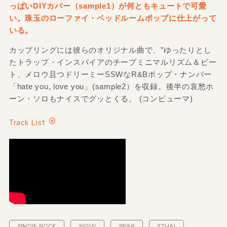
っぱいDIYカバー（sample1）が何ともキュートで可愛
い。珠玉のローファイ・ベッドルームポップに仕上がって
いる。
カップリングには彼らのオリジナル曲で、”ゆったりとし
たトラップ・インスパイアのチープミニマルリズム＆ビー
ト、メロウ且つドリーミーSSWなR&Bポップ・ナンバー
「hate you, love you」(sample2）を収録。後半の哀愁ホ
ーン・ソロもナイスでグッとくる。 (コンピューマ)
Track List
#INDIE ROCK
#SSW
#R&B
#THAI