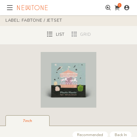
0
LABEL: FABTONE / JETSET
LIST
GRID
7inch
Recommended
Back In