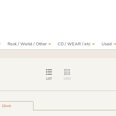
Rock / World / Other
CD / WEAR / etc
Used
LIST
GRID
12inch