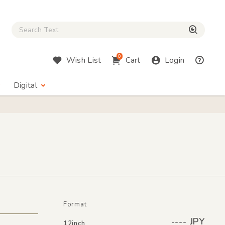
Close Search box
検索
0
Wish List
Cart
Login
Digital
Format
---- JPY
12inch