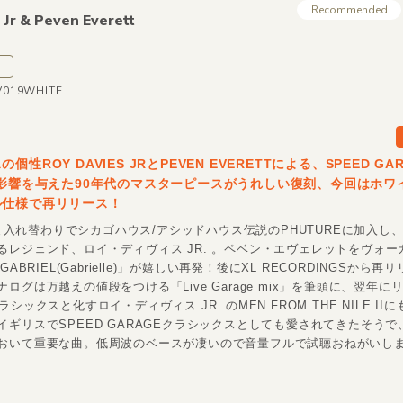
Recommended
 Jr &
Peven Everett
RV019WHITE
個性ROY DAVIES JRとPEVEN EVERETTによる、SPEED GAR
に影響を与えた90年代のマスターピースがうれしい復刻、今回はホワ
ル仕様で再リリース！
REと入れ替わりでシカゴハウス/アシッドハウス伝説のPHUTUREに加入し
るレジェンド、ロイ・ディヴィス JR. 。ペベン・エヴェレットをヴォー
GABRIEL(Gabrielle)」が嬉しい再発！後にXL RECORDINGSから
ログは万越えの値段をつける「Live Garage mix」を筆頭に、翌年に
ラシックスと化すロイ・ディヴィス JR. のMEN FROM THE NILE II
イギリスでSPEED GARAGEクラシックスとしても愛されてきたそうで
おいて重要な曲。低周波のベースが凄いので音量フルで試聴おねがいしま