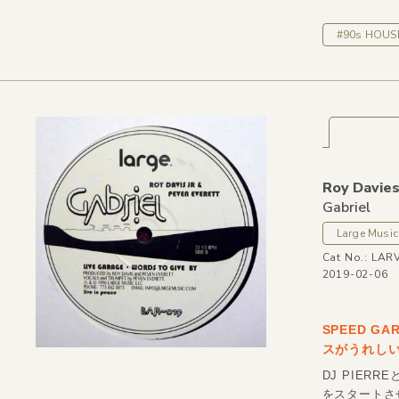
#90s HOUS
Roy Davies
Gabriel
Large Music
Cat No.: LAR
2019-02-06
SPEED G
スがうれし
DJ PIER
をスタートさ