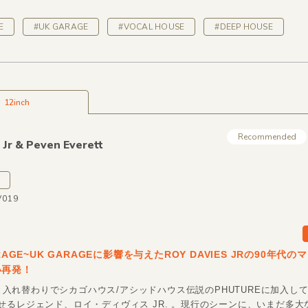
E
#UK GARAGE
#VOCAL HOUSE
#DEEP HOUSE
12inch
Recommended
 Jr &
Peven Everett
V019
ARAGE~UK GARAGEに影響を与えたROY DAVIES JRの90年代
い再発！
REと入れ替わりでシカゴハウス/アシッドハウス伝説のPHUTUREに加入し
せるレジェンド、ロイ・ディヴィス JR. 。現行のシーンに、いまだ多大