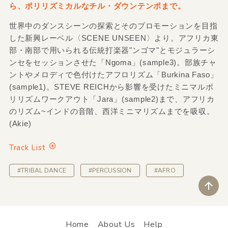
ら、ポリリズミカルなチル・ダウンテンポまで。
世界中のダンスシーンの探索とそのプロモーションを目指
した新興レーベル〈SCENE UNSEEN〉より。アフリカ東
部・南部で用いられる伝統打楽器"ンゴマ"とモジュラーシ
ンセをセッションさせた「Ngoma」(sample3)。部族チャ
ントやメロディで色付けたアフロリズム「Burkina Faso」
(sample1)。STEVE REICHから影響を受けたミニマルポ
リリズムワークアウト「Jara」(sample2)まで、アフリカ
のリズム~インドの音階、西洋ミニマリズムまでを吸収。
(Akie)
Track List
#TRIBAL DANCE
#PERCUSSION
#AFRO
ペ
Home
About Us
Help