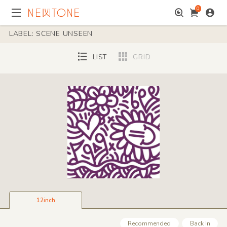
0
LABEL: SCENE UNSEEN
LIST
GRID
12inch
Recommended
Back In