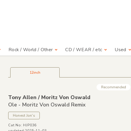
Rock / World / Other
CD / WEAR / etc
Used
12inch
Recommended
Tony Allen /
Moritz Von Oswald
Ole - Moritz Von Oswald Remix
Honest Jon's
Cat No: HJP036
updated:2025-11-03