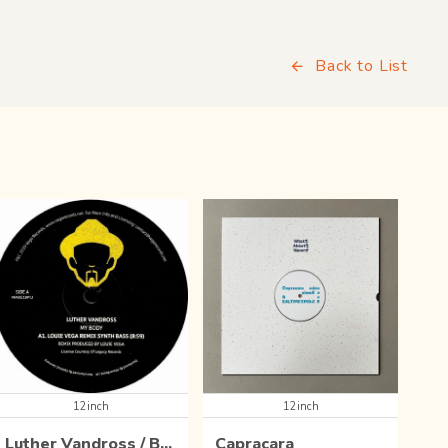
Back to List
12inch
12inch
Luther Vandross / Bebe Winans / E.O.L. Soulfrito
Capracara