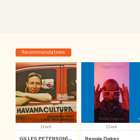
Recommendations
12inch
12inch
GILLES PETERSON\'S HAVANA CULTURA BAND
Reggie Dokes