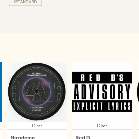
#STANDARD
12inch
12inch
Nicodemo
Red D