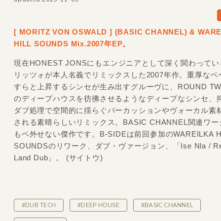
[ MORITZ VON OSWALD ]
(BASIC CHANNEL) &
WARE
HILL SOUNDS Mix.2007年EP。
現在HONEST JONSにもエンジニアとして深く関わって
リッツォが本人名義でリミックスした2007年作。重厚なベ
すらと上昇するシンセが生み出すグルーヴに、ROUND T
のディープハウスを彷彿させるようなディープなシンセ、
ダブ処理で空間的に揺らぐパーカッションやヴォーカル素
される素晴らしいリミックス。BASIC CHANNEL関連ワ
もベ外せない傑作です。B-SIDEは前回参加のWAREILKA HI
SOUNDSのリワーク、ダブ・ヴァージョン、「Ise Nla / Re
Land Dub」。 (サイトウ)
#DUB TECH
#DEEP HOUSE
#BASIC CHANNEL