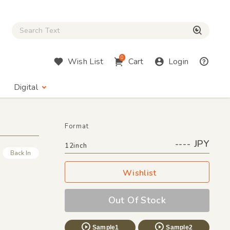
Close Search box
検索
0
Wish List
Cart
Login
Digital
Format
---- JPY
12inch
Back In
Wishlist
Out Of Stock
Sample1
Sample2