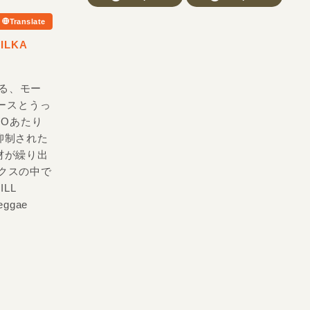
Translate
ILKA
いる、モー
ースとうっ
WOあたり
抑制された
材が繰り出
ークスの中で
LL
ggae