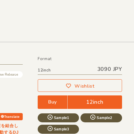
Format
3090 JPY
12inch
ew Release
Wishlist
12inch
Buy
Translate
Sample1
Sample2
素を結合し
Sample3
動するDJ