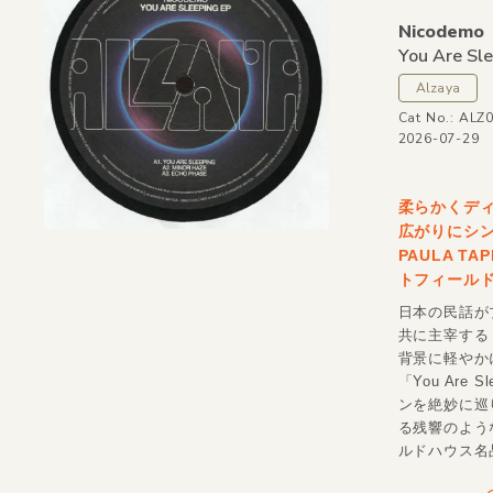
Nicodemo
You Are Sle
Alzaya
Cat No.: ALZ
2026-07-29
柔らかくデ
広がりにシ
PAULA T
トフィールド
日本の民話が
共に主宰する
背景に軽やか
「You Are
ンを絶妙に巡り
る残響のよう
ルドハウス名品