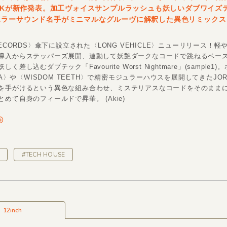
ELKが新作発表。加工ヴォイスサンプルラッシュも妖しいダブワイズ
ュラーサウンド名手がミニマルなグルーヴに解釈した異色リミックス
RECORDS〉傘下に設立された〈LONG VEHICLE〉ニューリリース！
導入からステッパーズ展開、連動して妖艶ダークなコードで跳ねるベー
く差し込むダブテック「Favourite Worst Nightmare」(sample1)
EIA〉や〈WISDOM TEETH〉で精密モジュラーハウスを展開してきたJORG
を手がけるという異色な組み合わせ、ミステリアスなコードをそのまま
めて自身のフィールドで昇華。 (Akie)
#TECH HOUSE
12inch