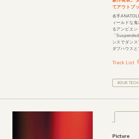
新作発表。
てアウトプ
名手ANATO
ィールドな鬼才
るアンビエン
「Suspend
ンスでダンスフ
ダブハウスと
Track List
#DUB TECH
Picture