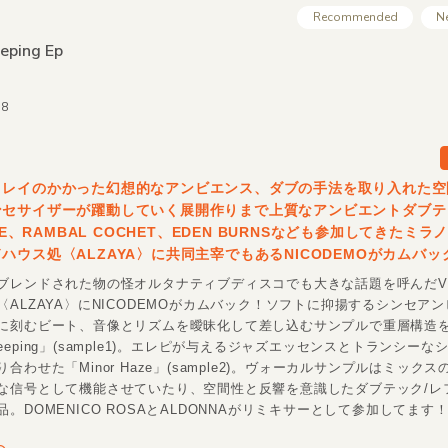
Recommended
N
eping Ep
08
ィレイのかかった幻想的なアンビエンス、ダブの手法を取り入れた空
ンセサイザーが躍動していく展開作りまで上質なアンビエントダブテ
APE、RAMBAL COCHET、EDEN BURNSなども参加してきたミ
ハウス処〈ALZAYA〉に共同主宰でもあるNICODEMOがカムバッ
ブレンドされた物の怪オルタナティブディスコでも大きな話題を呼んだVOL
〈ALZAYA〉にNICODEMOがカムバック！ソフトに抑揚するシンセア
に刻むビート、音像とリズムを曖昧化して差し込むサンプルで重層構造
 Sleeping」(sample1)。エレピが与えるジャズエッセンスとトランシー
合わせた「Minor Haze」(sample2)。ヴォーカルサンプルはミック
な信号として機能させていたり、空間性と反響を意識したダブテック/レ
。DOMENICO ROSAとALDONNAがリミキサーとして参加してます！ (A