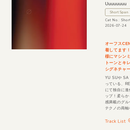
Uuuuuuuu
Short Span
Cat No.: Shor
2026-07-24
オーフスCE
着してます！
様にマシン
トーンとキ
シグネチャ
YU SUや 
っている、R
にて独自に進
ップ！柔らかく
感満載のグル
テクノの両軸
Track List