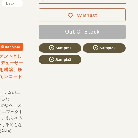
Back In
Wishlist
Out Of Stock
Translate
Sample1
Sample2
ジデントとし
Sample3
ロデューサー
を構築、妖
てレコード
ドラムの上
求した
膨よかなベース
ピーなエフェクト
)まで。ありそう
つける間もな
kie)