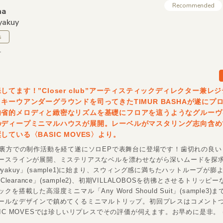
Recommended
ha
akuy
s
1
してます！”Closer club”アーティスティックディレクター兼レ
キーウアンダーグラウンドを司ってきたTIMUR BASHAが遂にプ
内省的メロディと緻密なリズムを基礎にフロアを這うようなグルーヴ
のディープミニマルハウスが展開。レーベルがマスタリング志向含め
している〈BASIC MOVES〉より。
る裏方での制作活動を経て遂にソロEPで表舞台に登場です！歯切れの良い
ースラインが展開、ミステリアスなベルを漂わせながら深いムードを探
 & Dyakuy」(sample1)に始まり、スウィング感に満ちたハットループが
 Clearance」(sample2)、初期VILLALOBOSを彷彿とさせるトリッ
を搭載した高湿度ミニマル「Any Word Should Suit」(sample3
ールなデザインで鎮めてくるミニマルトリップ。初回プレスはコメント
IC MOVESでは珍しいリプレスでその評価が伺えます。お早めに是非。 (A