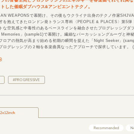
ダブの音響空間とプログレッシブのエネルギーを各楽曲それぞれ異な
ットした催眠ダブハウス&アンビエントテクノ。
LIAN WEAPONSで幕開け、その後もウクライナ出身のテクノ作家SHJV
を抱えてきたロンドン発トランス専科〈PEOPLE & PLACES〉第5
トな空気感と中毒性のあるベースラインを融合させたプログレッシブダ
ed Memories」(sample1)で幕開け。繊細なパーカッショングルーヴと
ロアの熱気が高まり始める初期の瞬間を捉えた「Night Seeker」(samp
プログレッシブの２軸を各楽曲異なったアプローチで探求しています。 (Ak
#PROGRESSIVE
2x12inch
Recommended
N