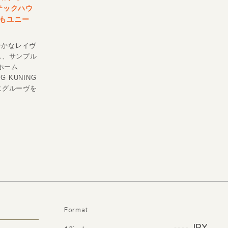
テックハウ
もユニー
軽やかなレイヴ
ス、サンプル
。ホーム
 KUNING
にグルーヴを
Format
---- JPY