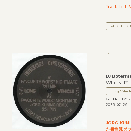
Track List
#TECH HOU
DJ Boterm
Who Is It?
(
Long Vehicl
Cat No.: LV12
2026-07-29
JORG K
た個性派ダ