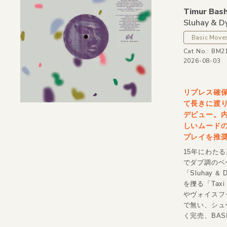
Timur Bas
Sluhay &
Dy
Basic Move
Cat No.: BM2
2026-08-03
リプレス確保
て長きに渡り
デビュー。
しいムード
プレイを推奨
15年にわた
でダブ調のベ
「Sluhay
を擽る「Taxi
やヴォイスフック
で無い、シュ
く完売、BAS