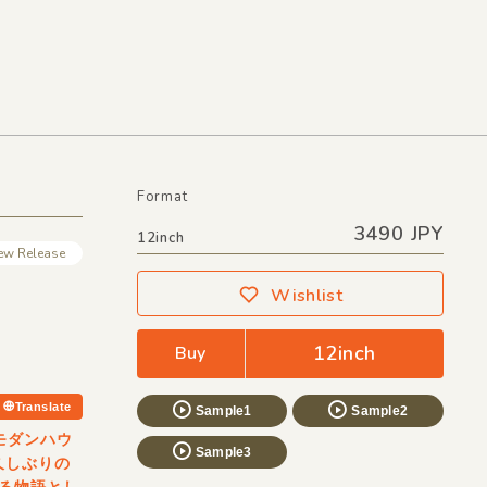
Format
3490 JPY
12inch
ew Release
Wishlist
12inch
Buy
Translate
Sample1
Sample2
モダンハウ
Sample3
久しぶりの