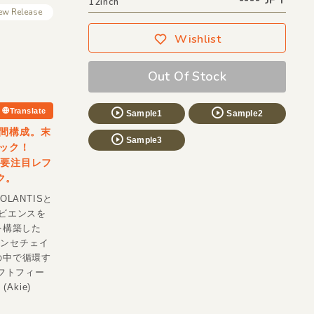
12inch
ew Release
Wishlist
Out Of Stock
Translate
Sample1
Sample2
間構成。末
Sample3
ック！
ラノ要注目レフ
ク。
ANTISと
ンビエンスを
を構築した
なシンセチェイ
スの中で循環す
フトフィー
kie)