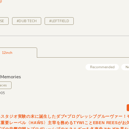
SE
#DUB TECH
#LEFTFIELD
12inch
Recommended
N
 Memories
aces
005
るスタジオ実験の末に誕生したダブ×プログレッシブグルーヴァー！
重要レーベル〈HAŴS〉主宰を務めるTYWIことEBEN REESがお