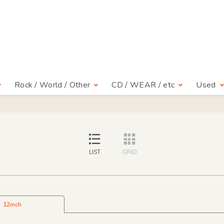
Rock / World / Other
CD / WEAR / etc
Used
LIST
GRID
12inch