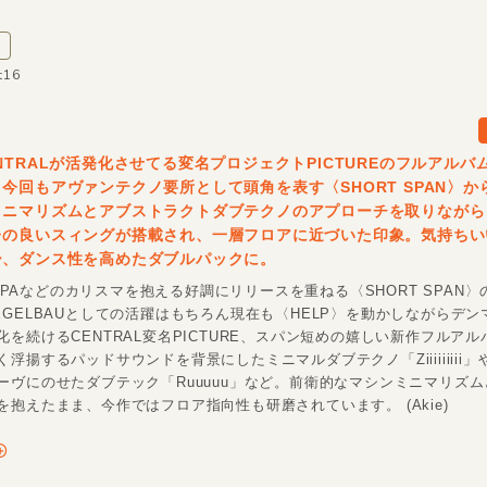
t16
NTRALが活発化させてる変名プロジェクトPICTUREのフルアルバ
今回もアヴァンテクノ要所として頭角を表す〈SHORT SPAN〉か
ミニマリズムとアブストラクトダブテクノのアプローチを取りながら
レの良いスィングが搭載され、一層フロアに近づいた印象。気持ちい
ー、ダンス性を高めたダブルパックに。
SA PAなどのカリスマを抱える好調にリリースを重ねる〈SHORT SPAN
EGELBAUとしての活躍はもちろん現在も〈HELP〉を動かしながらデン
化を続けるCENTRAL変名PICTURE、スパン短めの嬉しい新作フルア
浮揚するパッドサウンドを背景にしたミニマルダブテクノ「Ziiiiiiiii
ーヴにのせたダブテック「Ruuuuu」など。前衛的なマシンミニマリズ
を抱えたまま、今作ではフロア指向性も研磨されています。 (Akie)