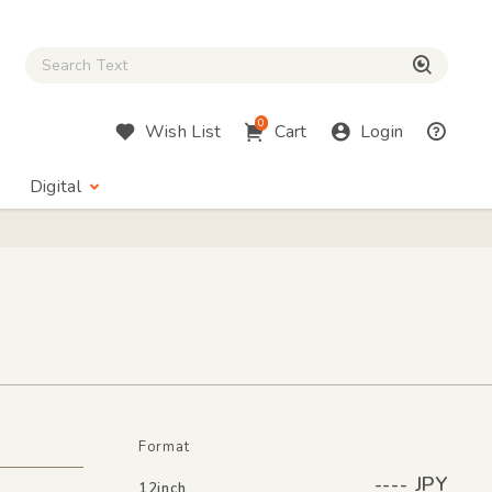
Close Search box
検索
0
Wish List
Cart
Login
Digital
Format
---- JPY
12inch