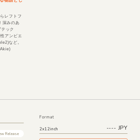
る物語とし
Aらレフトフ
弾！深みのあ
ブテック
神秘性アンビエ
le2)など。
ie)
Format
---- JPY
2x12inch
ew Release