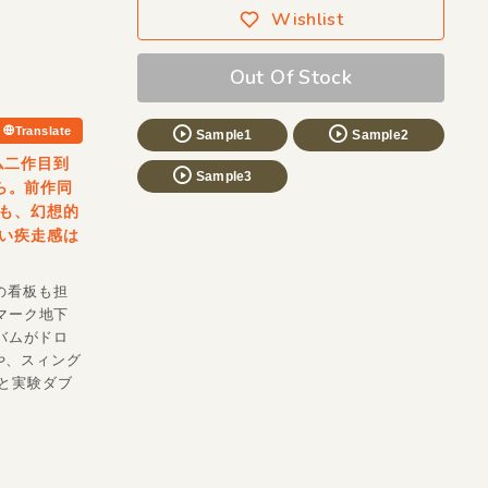
Wishlist
Out Of Stock
Translate
Sample1
Sample2
ム二作目到
Sample3
ら。前作同
も、幻想的
い疾走感は
〉の看板も担
マーク地下
ルバムがドロ
」や、スィング
ムと実験ダブ