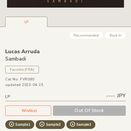
LP
Recommended
Back In
Lucas Arruda
Sambadi
Favorite
(FRA)
Cat No: FVR080
updated:2023-04-15
---- JPY
LP
Out Of Stock
Wishlist
Sample1
Sample2
Sample3