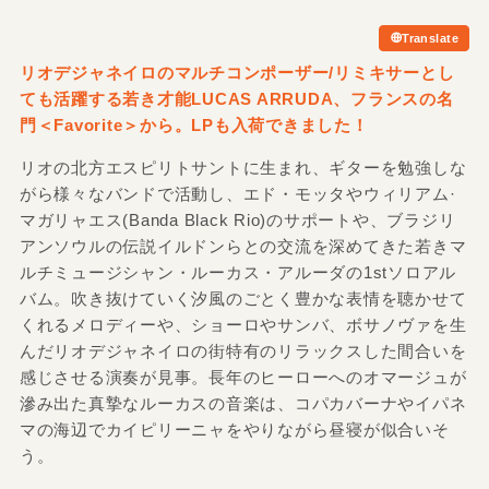
Translate
リオデジャネイロのマルチコンポーザー/
リミキサーとし
ても活躍する若き才能LUCAS ARRUDA、フランスの名
門＜Favorite＞から。LPも入荷できました！
リオの北方エスピリトサントに生まれ、ギターを勉強しな
がら様々なバンドで活動し、エド・モッタやウィリアム·
マガリャエス(Banda Black Rio)のサポートや、ブラジリ
アンソウルの伝説イルドンらとの交流を深めてきた若きマ
ルチミュージシャン・ルーカス・アルーダの1stソロアル
バム。吹き抜けていく汐風のごとく豊かな表情を聴かせて
くれるメロディーや、ショーロやサンバ、ボサノヴァを生
んだリオデジャネイロの街特有のリラックスした間合いを
感じさせる演奏が見事。長年のヒーローへのオマージュが
滲み出た真摯なルーカスの音楽は、コパカバーナやイパネ
マの海辺でカイピリーニャをやりながら昼寝が似合いそ
う。