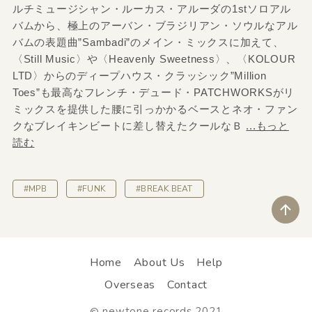
ルチミュージシャン・ルーカス・アルーダの1stソロアル
バムから、極上のアーバン・ブラジリアン・ソウルなアル
バムの表題曲”Sambadi”のメイン・ミックスに加えて、
〈Still Music〉や〈Heavenly Sweetness〉、〈KOLOUR
LTD〉からのディープハウス・クラッシック”Million
Toes”も最高なフレンチ・デュード・PATCHWORKSがリ
ミックスを提供した腰に引っかかるベースとネオ・ファン
クなブレイキンビートに差し替えたクールなＢ
...もっと
読む
#MPB
#FUNK
#BREAK BEAT
ペ
Home
About Us
Help
Overseas
Contact
newtone records 2021