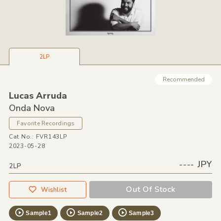
2LP
Recommended
Lucas Arruda
Onda Nova
Favorite Recordings
Cat No.: FVR143LP
2023-05-28
---- JPY
2LP
Out Of Stock
Wishlist
Sample1
Sample2
Sample3