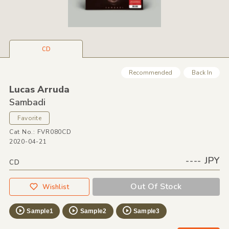
CD
Recommended
Back In
Lucas Arruda
Sambadi
Favorite
Cat No.: FVR080CD
2020-04-21
---- JPY
CD
Out Of Stock
Wishlist
Sample1
Sample2
Sample3