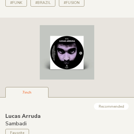
#FUNK
#BRAZIL
#FUSION
7inch
Recommended
Lucas Arruda
Sambadi
Favorite