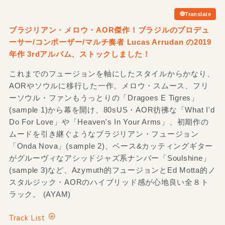
Translate
ブラジリアン・メロウ・AOR傑作！ブラジルのプロデュ
ーサー/コンポーザー/マルチ奏者 Lucas Arrudan の2019
年作 3rdアルバム、ストックしました！
これまでのフュージョンを軸にしたスタイルからかなり、
AORやソウルに移行した一作。メロウ・スムース、フリ
ーソウル・ファンもうっとりの「Dragoes E Tigres」
(sample 1)から幕を開け、80sUS・AOR彷彿な「What I'd
Do For Love」や「Heaven's In Your Arms」、初期作の
ムードを引き継ぐようなブラジリアン・フュージョン
「Onda Nova」(sample 2)、ベース&カッティングギター
がグルーヴィなアシッドジャズ系ナンバー「Soulshine」
(sample 3)など、Azymuth的フュージョンとEd Motta的ノ
スタルジック・AORのハイブリッド感が心地良い全８ト
ラック。 (AYAM)
Track List