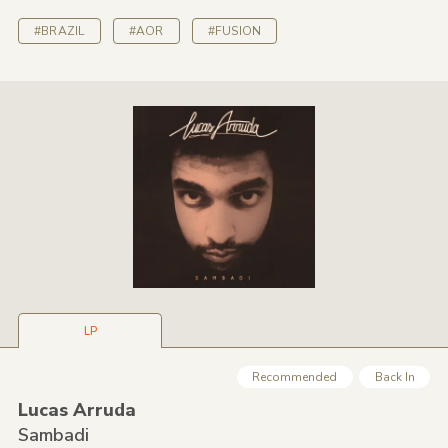
#BRAZIL
#AOR
#FUSION
LP
Recommended
Back In
Lucas Arruda
Sambadi