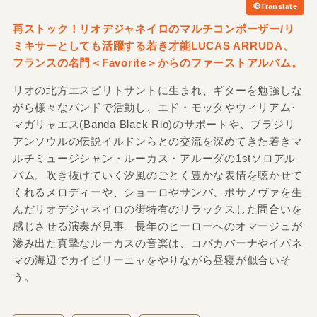
Translate
再ストック！リオデジャネイロのマルチコンポーザー/リ
ミキサーとしても活躍する若き才能LUCAS ARRUDA、
フランスの名門＜Favorite＞からのファーストアルバム。
リオの北方エスピリトサントに生まれ、ギターを勉強しな
がら様々なバンドで活動し、エド・モッタやウィリアム·
マガリャエス(Banda Black Rio)のサポートや、ブラジリ
アンソウルの伝説イルドンらとの交流を深めてきた若きマ
ルチミュージシャン・ルーカス・アルーダの1stソロアル
バム。吹き抜けていく汐風のごとく豊かな表情を聴かせて
くれるメロディーや、ショーロやサンバ、ボサノヴァを生
んだリオデジャネイロの街特有のリラックスした間合いを
感じさせる演奏が見事。長年のヒーローへのオマージュが
滲み出た真摯なルーカスの音楽は、コパカバーナやイパネ
マの海辺でカイピリーニャをやりながら昼寝が似合いそ
う。