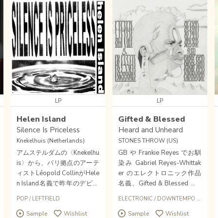
LP
LP
Helen Island
Gifted & Blessed
Silence Is Priceless
Heard and Unheard
Knekelhuis (Netherlands)
STONES THROW (US)
アムステルダムの〈Knekelhu
GB や Frankie Reyes でお馴
is〉から、パリ拠点のアーテ
染み Gabriel Reyes-Whittak
ィストLéopold CollinがHele
er のエレクトロニック作品
n Island名義で昨年のデビュ
名義、Gifted & Blessed の2
ー作に続き２作目をリリー
023年作 ニューアルバムが
POP
/
LEFTFIELD
ELECTRONIC
/
DOWNTEMPO
/
STON
ス。
〈STONES THROW〉か
Sample
Wishlist
Sample
Wishlist
ら。ストックしました！