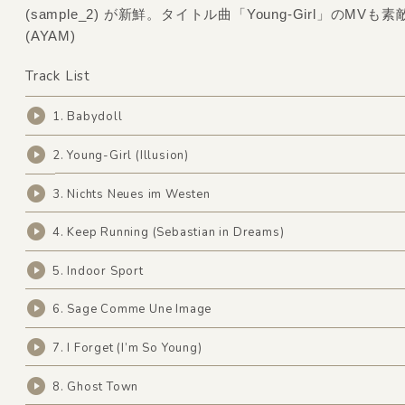
(sample_2) が新鮮。タイトル曲「Young-Girl」のMVも
(AYAM)
Track List
1. Babydoll
2. Young-Girl (Illusion)
3. Nichts Neues im Westen
4. Keep Running (Sebastian in Dreams)
5. Indoor Sport
6. Sage Comme Une Image
7. I Forget (I’m So Young)
8. Ghost Town