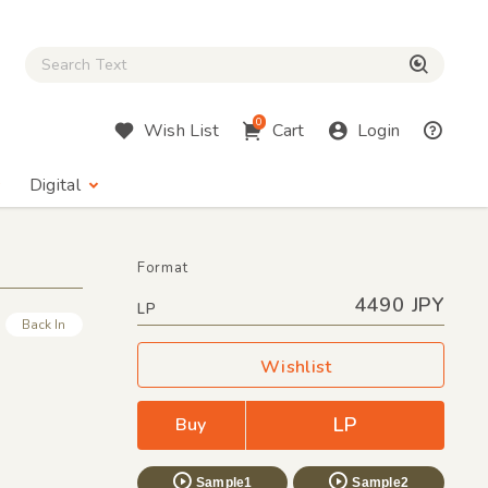
Close Search box
検索
0
Wish List
Cart
Login
Digital
Format
4490 JPY
LP
Back In
Wishlist
LP
Buy
Sample1
Sample2