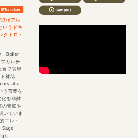
Translate
Sample3
の3rdアル
 というドキ
レクトロ・
、Boiler
ラブカルチ
土台で表現
スト雑誌
ory of a
 という言葉を
た文化を非難
有の苦悩や
描いていま
代的エレ・
age
ung)」