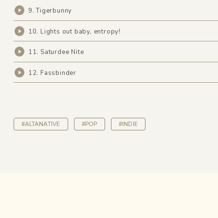
9. Tigerbunny
10. Lights out baby, entropy!
11. Saturdee Nite
12. Fassbinder
#ALTANATIVE
#POP
#INDIE