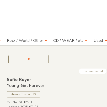
Rock / World / Other
CD / WEAR / etc
Used
LP
Recommended
Sofie Royer
Young-Girl Forever
Stones Throw
(US)
Cat No: STH2501
updated:2025-07-04