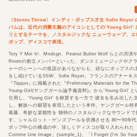
〈Stones Throw〉インディ・ポップス才女 Sofie Royer 
バムは、近代の消費主義のアイコンとしての'Young Girl'
リとするテーマを、ノスタルジックな ニューウェーブ、エ
ポップ、ディスコで表現。
Tory Y Moi や、Mndsgn、Peanut Butter Wolf らとの共演や
Roomの創立メンバーといった、ダンスミュージックやク
ャーのシーンへの造詣がありながらも、頑なにポップスの
をし続けているSSW、Sofie Royer。フランスのアナーキ
『Tiqqun』に掲載された『Preliminary Materials for the The
Young-Girl(ヤングガール論予備資料)』から'Young Girl'
引用し、'Young Girl' を称賛する一方で 彼女を生み出し
し、解放への願望を表現したという本作。ヤングガール特
葛藤、奇妙な楽観性を 独特のノスタルジックなサウンドで
す。シャルロット・ゲンズブールを彷彿させる 80〜90年
ポップ中心の構成の中、珍しくディスコが取り入れられた「S
Comme Une Image」(sample_1)、「I Forget (I’m So Yo