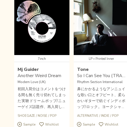
7inch
LP＋Printed Inner
Mj Guider
Tone
Another Weird Dream
So I Can See You (TRANS VIOLET PURPLE)
Modern Love (UK)
Rhythm Section International
初回入荷分はコメントをつけ
鼻にかかるようなアンニュイ
る間も無く売り切れてしまっ
な歌い口とオフビート、柔ら
た実験ドリームポップ/ニュ
かいギターで紡ぐインディポ
ーゲイズ話題作、再入荷して
ップ/ロック。ヨークシャー
ます！TIM HECKERやGROU
生まれのサウスロンドン拠点
SHOEGAZE
/
NOISE
/
POP
ALTERNATIVE
/
INDIE
/
POP
PERを輩出した名門〈KRAN
BASIL ANTHONY HAREWO
Sample
Wishlist
Sample
Wishlist
KY RECORDS〉所属MJ GUID
ODが、変名TONEとしてア