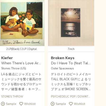
|
|
2LP(Black)
2LP
Digital
7inch
Kiefer
Broken Keys
When There’s Love Around
Do I Have To (feat Tall Black Guy mix)
Stones Throw (US)
Outer Spaceways
LAを拠点にジャズとビート
デトロイトのビートメイカー
ミュージックを繋ぐ最高のサ
TALL BLACK GUYによるリ
ウンドを聴かせるプロデュー
ミックスも至極！ヒップホッ
サー／鍵盤奏者：キーファ
プデュオSMOKE SCREENと
ー、Stones Throwから待望
しても活動、生楽器からハー
ES THROW
STONES THROW
PSYCHEDELIC POP
/
DOWNTEMPO
/
INDIE
の新作アルバム"When Ther
ドウェアも扱うロス拠点のマ
Sample
Wishlist
Sample
Wishlist
e's Love Around"がアナログ
ルチアーティストTOMMY S