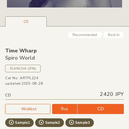
CD
Recommended
Back In
Time Wharp
Spiro World
PLANCHA
(JPN)
Cat No: ARTPL224
updated:2025-08-28
2420 JPY
CD
CD
Buy
Wishlist
Sample1
Sample2
Sample3