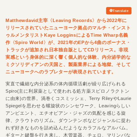
Translate
Matthewdavid主宰〈Leaving Records〉から2022年に
リリースされていたニューヨーク拠点のマルチ・インスト
ゥルメンタリストKaye LogginsによるTime Wharp名義
作〈Spiro World〉が、2021年のEPから4曲のボーナス・
トラックが追加され日本独自版としてCDリリース。非現
実感という身体的に深く響く個人的な体験、内分泌学的な
ミクソリディアンの天国と、製薬業界による地獄、そして
ニューヨークへのラブレターが表現されています。
実直で繊細な内分泌系の体内循環活劇が繰り広げられる
Spiro(主に利尿薬として使われる処方薬スピロノラクトン
に由来)の世界。渦巻くコスミッシェ、Terry RileyやLaurie
Spiegelを思わせる螺旋状のシンセワーク、Leavingらしい
アンビエント、エチオピアン・ジャズの気配を感じる旋
律、クラウトのリズム、ダウンテンポなどジャンルに捉わ
れず好きなものを詰め込んだようなカラフルなアルバム。
ギターと鍵盤を行き来し、木管楽器、チェロ、マリンバな