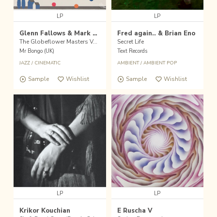
LP
LP
Glenn Fallows & Mark Treffel
Fred again.. & Brian Eno
The Globeflower Masters Vol.1
Secret Life
Mr Bongo (UK)
Text Records
JAZZ
/
CINEMATIC
AMBIENT
/
AMBIENT POP
Sample
Wishlist
Sample
Wishlist
LP
LP
Krikor Kouchian
E Ruscha V