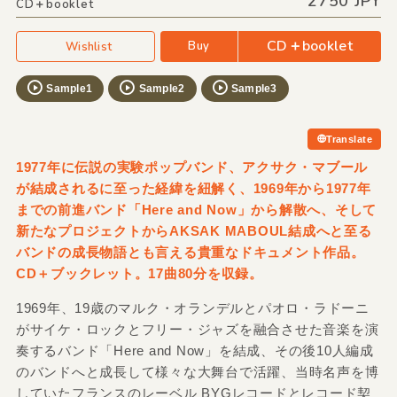
2750 JPY
CD＋booklet
CD＋booklet
Buy
Wishlist
Sample1
Sample2
Sample3
Translate
1977年に伝説の実験ポップバンド、アクサク・マブール
が結成されるに至った経緯を紐解く、1969年から1977年
までの前進バンド「Here and Now」から解散へ、そして
新たなプロジェクトからAKSAK MABOUL結成へと至る
バンドの成長物語とも言える貴重なドキュメント作品。
CD＋ブックレット。17曲80分を収録。
1969年、19歳のマルク・オランデルとパオロ・ラドーニ
がサイケ・ロックとフリー・ジャズを融合させた音楽を演
奏するバンド「Here and Now」を結成、その後10人編成
のバンドへと成長して様々な大舞台で活躍、当時名声を博
していたフランスのレーベル BYGレコードとレコード契