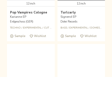
12inch
12inch
Pop Vampires Cologne
Turlcarly
Karianne EP
Signend EP
Erdgeschoss (GER)
Dotei Records
TECHNO
/
EXPERIMENTAL
/
CUT UP
/
PSYCHEDELIC
BASS
/
EXPERIMENTAL
/
DOMESTIC
Sample
Wishlist
Sample
Wishlist
fold the sound player
Wishlist
Buy
Pick Up
LP
LP
clo
Richard Teitelbaum
Simo Cell & Abdullah Miniawy
Asparagus
Dying Is The Internet