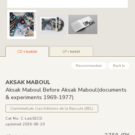
CD＋booklet
LP＋booklet
Recommended
Back In
AKSAK MABOUL
Aksak Maboul Before Aksak Maboul
(documents
&
experiments 1969-1977)
CrammedLab /
Les Editions de la Bascule
(BEL)
Cat No: C-Lab02CD
updated:2026-06-20