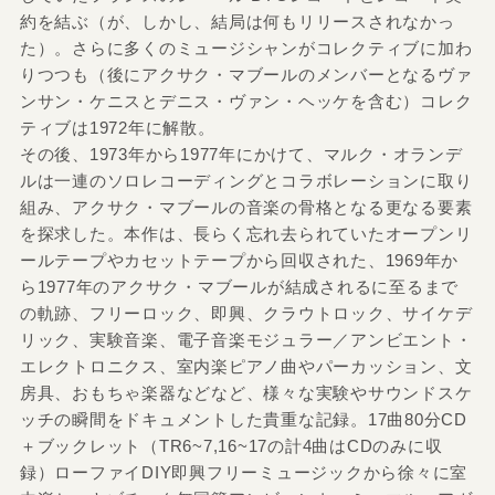
約を結ぶ（が、しかし、結局は何もリリースされなかっ
た）。さらに多くのミュージシャンがコレクティブに加わ
りつつも（後にアクサク・マブールのメンバーとなるヴァ
ンサン・ケニスとデニス・ヴァン・ヘッケを含む）コレク
ティブは1972年に解散。
その後、1973年から1977年にかけて、マルク・オランデ
ルは一連のソロレコーディングとコラボレーションに取り
組み、アクサク・マブールの音楽の骨格となる更なる要素
を探求した。本作は、長らく忘れ去られていたオープンリ
ールテープやカセットテープから回収された、1969年か
ら1977年のアクサク・マブールが結成されるに至るまで
の軌跡、フリーロック、即興、クラウトロック、サイケデ
リック、実験音楽、電子音楽モジュラー／アンビエント・
エレクトロニクス、室内楽ピアノ曲やパーカッション、文
房具、おもちゃ楽器などなど、様々な実験やサウンドスケ
ッチの瞬間をドキュメントした貴重な記録。17曲80分CD
＋ブックレット（TR6~7,16~17の計4曲はCDのみに収
録）ローファイDIY即興フリーミュージックから徐々に室