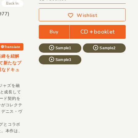
Back In
977)
Wishlist
CD＋booklet
Buy
Translate
Sample1
Sample2
経緯を紐解
Sample3
して新たなプ
重なドキュ
ジャズを融
へと成長して
ード契約を
ンがコレクテ
とデニス・ヴ
ングとコラボ
た。本作は、