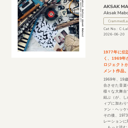
AKSAK M
Aksak Mabo
CrammedLab 
Cat No.: C-L
2026-06-20
1977年に
く、1969年
ロジェクトか
メント作品。
1969年、
合させた音楽を
様々な大舞台
結ぶ（が、し
ィブに加わり
ァン・ヘッケ
その後、19
レーションに
...もっと読む