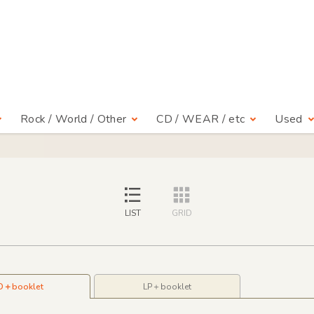
Rock / World / Other
CD / WEAR / etc
Used
LIST
GRID
D＋booklet
LP＋booklet