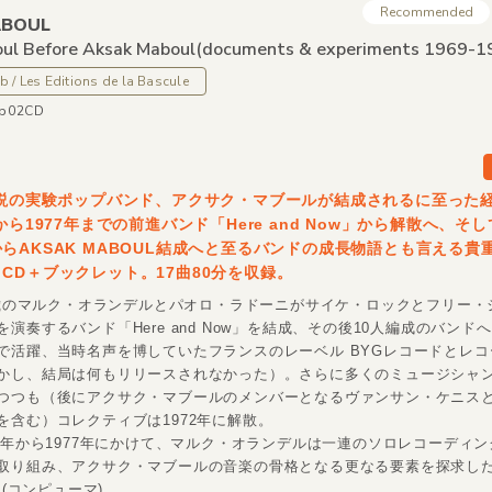
Recommended
ABOUL
ul Before Aksak Maboul
(documents &
experiments 1969-1
/ Les Editions de la Bascule
ab02CD
伝説の実験ポップバンド、アクサク・マブールが結成されるに至った
から1977年までの前進バンド「Here and Now」から解散へ、そ
らAKSAK MABOUL結成へと至るバンドの成長物語とも言える貴
CD＋ブックレット。17曲80分を収録。
19歳のマルク・オランデルとパオロ・ラドーニがサイケ・ロックとフリー・
演奏するバンド「Here and Now」を結成、その後10人編成のバンド
で活躍、当時名声を博していたフランスのレーベル BYGレコードとレコ
かし、結局は何もリリースされなかった）。さらに多くのミュージシャ
つつも（後にアクサク・マブールのメンバーとなるヴァンサン・ケニス
を含む）コレクティブは1972年に解散。
73年から1977年にかけて、マルク・オランデルは一連のソロレコーディ
取り組み、アクサク・マブールの音楽の骨格となる更なる要素を探求し
(コンピューマ)