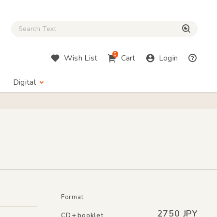
Close Search box
検索
0
Wish List
Cart
Login
Digital
Format
2750 JPY
CD＋booklet