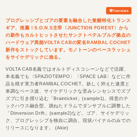
Translate
プログレッシブとゴアの要素を融合した覚醒特化トランス
ギア、推薦！S.O.N.S主宰〈JUNCTION FOREST〉から
の新作もカルトヒットさせたサンクトペテルブルグ拠点の
ハードウェア異能VOLTA CABの変名RAMBAL COCHET
新作をストックしています。モノトーンのベースラッシュ
をサイケデリックに捻る。
VOLTA CAB名義ではオルトディスコシーンなどで活躍、
本名義でも〈SPAZIOTEMPO〉〈SPACE LAB〉などに作
品を残す実力者RAMBAL COCHET。妖しく抑えた速度と
単調なベース波、サイケデリックな歪みシンセシスでズブ
ズブに引き摺り込む「Brainticket」(sample1)。得意のテ
ックハウス融合型、跳ねたドラムでダンサブルに調整した
「Dimension Drift」(sample2)など。ゴア、サイケデリッ
ク、プログレッシブを独自に調合。現状バイナルのみでの
リリースになります。 (Akie)