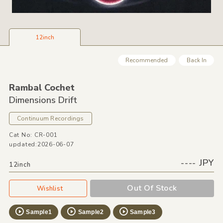
12inch
Recommended
Back In
Rambal Cochet
Dimensions Drift
Continuum Recordings
Cat No: CR-001
updated:2026-06-07
---- JPY
12inch
Out Of Stock
Wishlist
Sample1
Sample2
Sample3