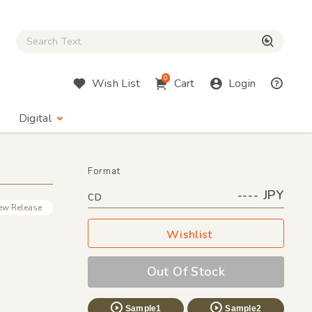
Close Search box
検索
0
Wish List
Cart
Login
Digital
Format
---- JPY
CD
ew Release
Wishlist
Out Of Stock
Sample1
Sample2