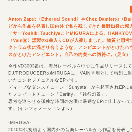
Anton Zapの〈Ethereal Sound〉やChez Damierの〈Ba
どから作品を発表し国内外で名を残してきた長野出身の邦
ーサーYoshiki TsuchiyaことMIGURAによる、HANKYO
〈Vain堂〉謹製の3曲入りCDが入荷しました。物質と思考
クトラム状に混ざり合うような、アンビエントがとけたハ
スがとけたアンビエント。自己の内奥への切符に。
(足立)
今作VD3003番は、海外レーベルを中心に作品リリースし
DJ/PRODUCEERのMIRUGAに、VAIN堂用として特別
いたコンセプチュアルなEPです。
ディープなダンスチューン「Sunyata」から起草されEP
たノンビートチューン「Earlity」「鈍行幻景」。
思考を巡らせる孤独な時間のお供に最適なEPに仕上がって
す。(インフォメーションより)
-MIRUGA-
2010年代初頭より国内外の音楽レーベルから作品を発表し