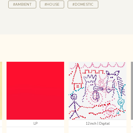
#AMBIENT
#HOUSE
#DOMESTIC
|
LP
12inch
Digital