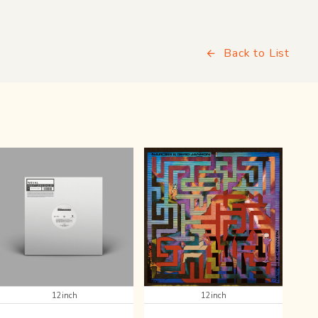
Back to List
12inch
12inch