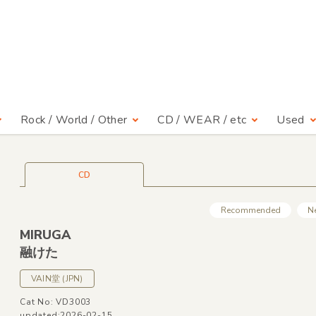
Rock / World / Other
CD / WEAR / etc
Used
CD
Recommended
N
MIRUGA
融けた
VAIN堂
(JPN)
Cat No: VD3003
updated:2026-02-15