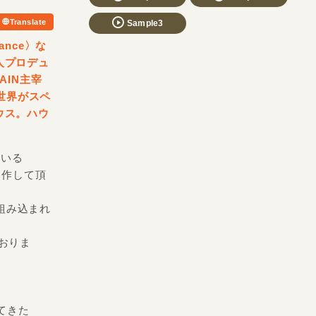
Translate
Sample3
lance〉な
人プロデュ
VAIN主宰
世界がスペ
ウス。ハウ
ている
に制作して頂
に組み込まれ
おりま
てきた