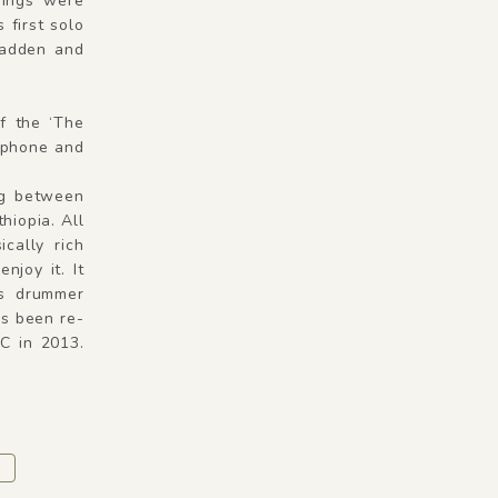
dings were
 first solo
Madden and
f the ‘The
xophone and
ng between
hiopia. All
cally rich
njoy it. It
es drummer
as been re-
C in 2013.