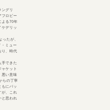
ラングリ
アフロビー
よる70年
イケデリッ
なったが、
ルド・ミュー
おり、時代
入手できた
ジャケット
、悪い意味
sからの丁寧
ともにバッ
すが、これ
かと思われ