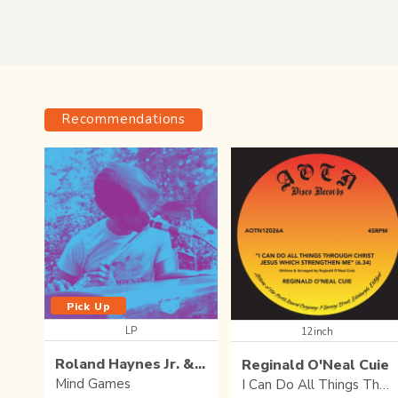
Recommendations
Pick Up
LP
12inch
Roland Haynes Jr. & Phenix
Reginald O'Neal Cuie
Mind Games
I Can Do All Things Through Christ Jesus Which Strengthen Me