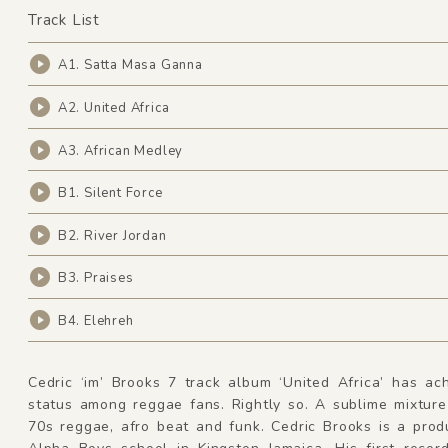
Track List
A1. Satta Masa Ganna
A2. United Africa
A3. African Medley
B1. Silent Force
B2. River Jordan
B3. Praises
B4. Elehreh
Cedric ‘im’ Brooks 7 track album ‘United Africa’ has ac
status among reggae fans. Rightly so. A sublime mixture
70s reggae, afro beat and funk. Cedric Brooks is a prod