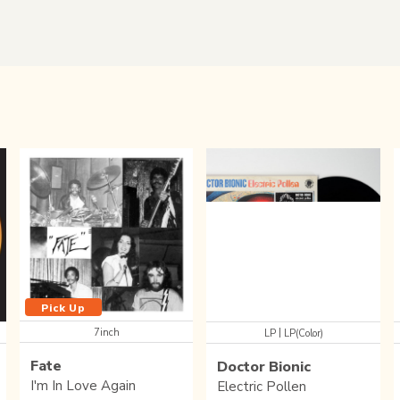
Pick Up
7inch
|
LP
LP(Color)
Fate
Doctor Bionic
I'm In Love Again
Electric Pollen