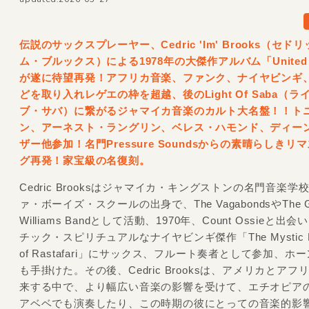
伝説のサックスプレーヤー、Cedric 'Im' Brooks（セド
ム・ブルックス）による1978年の大傑作アルバム「United A
が遂に待望再発！アフリカ音楽、ファンク、ナイヤビンギ
どを取り入れレゲエの枠を超越、後のLight Of Saba（ラ
ブ・サバ）に繋がるジャマイカ音楽のカルト大名盤！！ト
ン、アーネスト・ラングリン、ベレス・ハモンド、ディー
ザー他参加！名門Pressure Soundsからの素晴らしきリ
グ再発！家宝級の名復刻。
Cedric Brooksはジャマイカ・キングストンの名門音楽学
ァ・ボーイズ・スクールの出身で、The VagabondsやThe Gra
Williams Bandとして活動、1970年、Count Ossieと出
チック・スピリチュアルなナイヤビンギ傑作「The Mystic Rev
of Rastafari」にサックス、フルート奏者として参加、ホ
も手掛けた。その後、Cedric Brooksは、アメリカとアフ
来する中で、より幅広い音楽の影響を受けて、エチオピア
アベベでも演奏したり、この時期の彼にとっての音楽的影