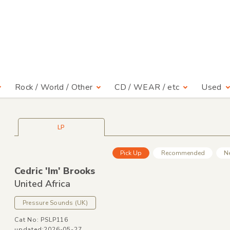
Rock / World / Other
CD / WEAR / etc
Used
LP
Pick Up
Recommended
N
Cedric 'Im' Brooks
United Africa
Pressure Sounds
(UK)
Cat No: PSLP116
updated:2026-05-27