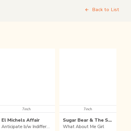
Back to List
7inch
7inch
El Michels Affair
Sugar Bear & The Sensations
Anticipate b/w Indifference
What About Me Girl