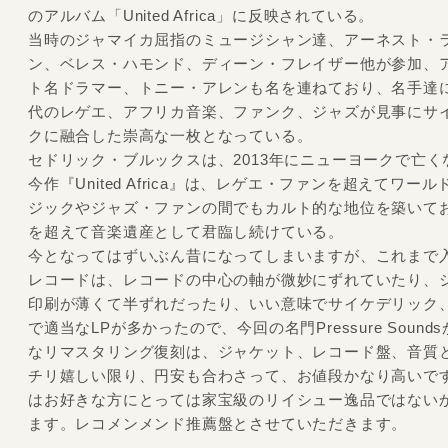
のアルバム「United Africa」に反映されている。
当時のジャマイカ屈指のミュージシャン達、アーネスト・
ン、ベレス・ハモンド、ディーン・フレイザー他が参加、
ト名ドラマー、トニー・アレンも名を連ねており、名手達に
代のレゲエ、アフリカ音楽、ファンク、ジャズが見事にサ
クに融合した崇高な一枚となっている。
セドリック・ブルックスは、2013年にニューヨークで亡く
今作『United Africa』は、レゲエ・ファンを超えてワー
ジックやジャズ・ファンの間でもカルト的な地位を築いて
を超えて音楽遺産として君臨し続けている。
今となってはずいぶん昔になってしまいますが、これまで
レコードは、レコードの中心の軸が微妙にずれていたり、
印刷が薄くて半ずれだったり、いい意味でサイケデリック
で適当なLPが多かったので、今回の名門Pressure Sound
なリマスタリング復刻は、ジャケット、レコード盤、音質
チリ嬉しい限り、円安も合わさって、お値段かなり高いで
はお好きな方にとっては家宝級のリイシュー逸品ではない
ます。レコメンメンド推薦盤とさせていただきます。