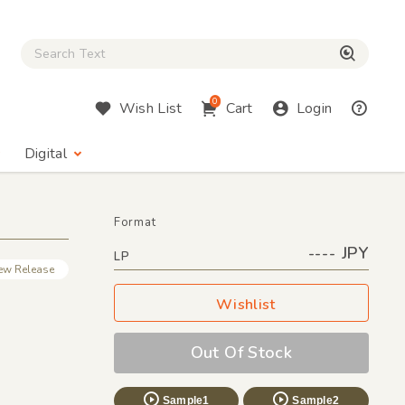
Close Search box
検索
0
Wish List
Cart
Login
Digital
Format
---- JPY
LP
ew Release
Wishlist
Out Of Stock
Sample1
Sample2