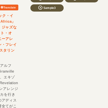
Translate
Sample3
リック・イ
frica」
、ジャズな
イト・オ
ニーアレ
ン・フレイ
マスタリン
校アルフ
nville
会い、エキゾ
elation
ーンアレンジ
リカを行き
のアディス
響全てがこ