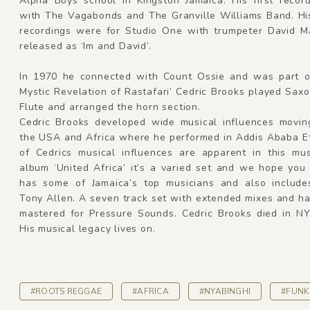
Alpha Boys school in Kingston Jamaica. His first recor
with The Vagabonds and The Granville Williams Band. His
recordings were for Studio One with trumpeter David 
released as ‘Im and David’.
In 1970 he connected with Count Ossie and was part o
Mystic Revelation of Rastafari’ Cedric Brooks played Sa
Flute and arranged the horn section.
Cedric Brooks developed wide musical influences movi
the USA and Africa where he performed in Addis Ababa Et
of Cedrics musical influences are apparent in this musi
album ‘United Africa’ it’s a varied set and we hope you e
has some of Jamaica’s top musicians and also includ
Tony Allen. A seven track set with extended mixes and h
mastered for Pressure Sounds. Cedric Brooks died in NY
His musical legacy lives on.
#ROOTS REGGAE
#AFRICA
#NYABINGHI
#FUNK