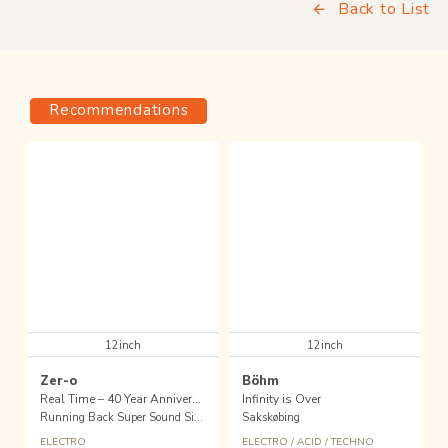
Back to List
Recommendations
12inch
12inch
Zer-o
Böhm
Real Time – 40 Year Anniversary
Infinity is Over
Running Back Super Sound Singles
Sakskøbing
ELECTRO
ELECTRO
/
ACID
/
TECHNO