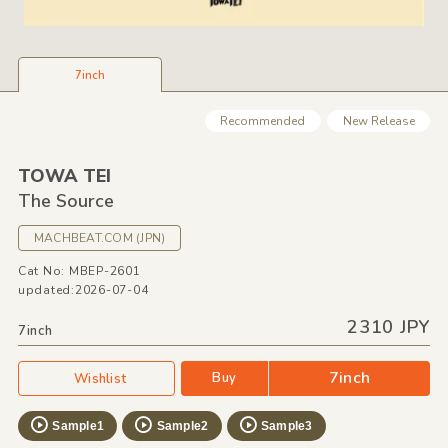
7inch
Recommended
New Release
TOWA TEI
The Source
MACHBEAT.COM
(JPN)
Cat No: MBEP-2601
updated:2026-07-04
2310 JPY
7inch
7inch
Buy
Wishlist
Sample1
Sample2
Sample3