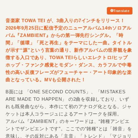
Translate
音楽家 TOWA TEI が、3曲入りの7インチをリリース！
2026年9月25日に配信予定のニューアルバム14thソロアル
バム『ZAMBIENT』からの第一弾先行シングル。「時
間」「循環」「死と再生」をテーマにした一曲。タイトル
が示す“源”という言葉の通り、新作アルバムの世界観を象
徴する入口であり、TOWA TEIらしいエレクトロ/
ヒップ
ホップ・ファンク感覚とモダン・ダンス、カラフルで中毒
性の高い反復フレーズがフューチャー・アート印象的な楽
曲となっている。MVも公開された！
B面には 「ONE SECOND COUNTS」、「MISTAKES
ARE MADE TO HAPPEN」 の2曲を収録しており、いず
れも既発曲ながら、本作にて初のアナログ化となる。ジャ
ケットは本人コラージュによるアートワークを採用。
アルバム『ZAMBIENT』のキーワードは、“雑種アンビエ
ントでザンビエントです”。ここでの“雑種”とは「雑音」を
意味し、その反対にある「主音」「トレンド」「マジョリ