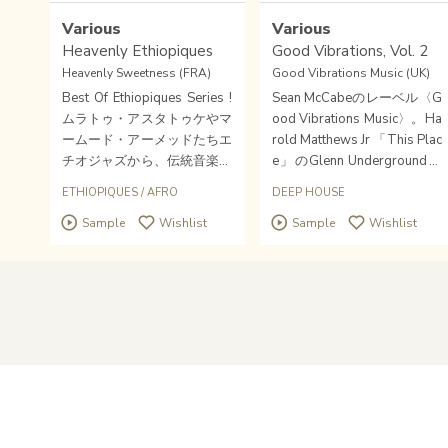
Various
Various
Heavenly Ethiopiques
Good Vibrations, Vol. 2
Heavenly Sweetness (FRA)
Good Vibrations Music (UK)
Best Of Ethiopiques Series !
Sean McCabeのレーベル〈G
ムラトゥ・アスタトゥケやマ
ood Vibrations Music〉。Ha
ームード・アーメッドたちエ
rold Matthews Jr 「This Plac
チオジャズから、伝統音楽ま
e」のGlenn Undergroundに
でを送りだしたEthiopiques
よるリミックス筆頭にSean
ETHIOPIQUES
/
AFRO
DEEP HOUSE
の音源をHEAVENLY SWEET
McCabe & Friends。Good Vi
Sample
Wishlist
Sample
Wishlist
NESSがコンパイルの名盤20
brations, Vol. 2。Louie Veg
14。リプレスされました。
a、Dave Lee、Jimpster、Ja
mie 3:26、Fred Everythingた
ち成熟したハウスシーンの人
たちも絶賛するミックス。S
ean McCabeのプロダクショ
ンもハウス・ミュージック黄
金期の良さがあります。
Home
About Us
Help
Overseas
Contact