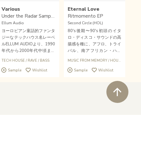
Various
Eternal Love
Under the Radar Sampler1
Ritmomento EP
Ellum Audio
Second Circle (HOL)
ヨーロピアン童話的ファンタ
80's後期〜90's初頭のイタ
ジーなテックハウス名レーベ
ロ・ディスコ・サウンドの高
ルELLUM AUDIOより、1990
揚感を種に、アフロ、トライ
年代から2000年代中頃まで
バル、南アフリカン・ハウ
のテクノをテーマにした期待
ス、シンセポップの要素で伸
TECH HOUSE
/
ELECTRONICA
/
RAVE
/
BASS
MUSIC FROM MEMORY
/
HOUSE
/
ITALO D
の新シリーズが始まっ
びやかに上昇する、ロマンテ
Sample
Wishlist
Sample
Wishlist
た！！！3アーチスト3トラ
ィックで現代的なダンス・ト
ックを収録。
ラック集。〈MUSIC FROM
MEMORY〉のサブレーベル
ペ
〈Second Circle〉から、〈G
roovin Recordings〉や〈Pla
net Trip〉でリリースしてき
たミラノ拠点デュオEternal L
oveの新作。Esaによるライ
ブ・バンドVer.とMasoloの
Wishlist
close soun
Buy
プログレッシヴ・トランス風
newtone records 2021
©
の強力リミックスを収録。