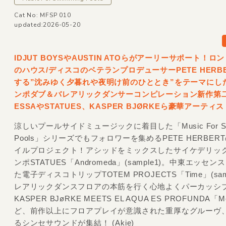
Cat No: MFSP 010
updated:2026-05-20
IDJUT BOYSやAUSTIN ATOらがアーリーサポート！ロ
のハウス/
ディスコのベテランプロデューサーPETE HERB
する”沈みゆく夕暮れや夜明け前のひととき”をテーマにし
ンポダブ＆バレアリックダンサーコンピレーション新作第二
ESSAやSTATUES、KASPER BJØRKEら豪華アーティ
涼しいプールサイドミュージックに着目した「Music For Sw
Pools」シリーズでもフォロワーを集めるPETE HERBER
イルプロジェクト！アシッドをミックスしたサイケデリッ
ンポSTATUES「Andromeda」(sample1)。中東エッセ
た電子ディスコトリップTOTEM PROJECTS「Time」(sam
レアリックダンスフロアの本筋を行く心地よくパーカッシ
KASPER BJøRKE MEETS EL AQUA ES PROFUNDA「
ど、前作以上にフロアプレイが意識された重厚なグルーヴ
るシンセサウンドが集結！ (Akie)