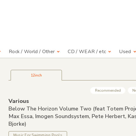
Rock / World / Other
CD / WEAR / etc
Used
12inch
Recommended
N
Various
Below The Horizon Volume Two
(feat Totem Proj
Max Essa,
Imogen Soundsystem,
Pete Herbert,
Kas
Bjorke)
Music For Swimming Pools