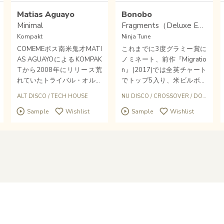
Matias Aguayo
Bonobo
Minimal
Fragments（Deluxe Edition / Clear Vinyl / Lenticular Sleeve / Art Prints）
Kompakt
Ninja Tune
COMEMEボス南米鬼才MATI
これまでに3度グラミー賞に
AS AGUAYOによるKOMPAK
ノミネート、前作『Migratio
Tから2008年にリリース荒
n』(2017)では全英チャート
れていたトライバル・オルタ
でトップ5入り、米ビルボー
ナディスコ名作12インチ「M
ドのダンス・アルバム・チャ
ALT DISCO
/
TECH HOUSE
NU DISCO
/
CROSSOVER
/
DOWNTEMPO
inimal」が、2024年のリプ
ートでは1位を記録し、世界
Sample
Wishlist
Sample
Wishlist
レス以来2年ぶり再びリプレ
ツアーでは200万人を動員、
ス！！！スパングリッシュぶ
名実共にトップアーティスト
っきらぼうな歌声もセクシー
としての地位を築いたボノボ
愛おしい。待望再入荷！！
が、5年ぶりとなる待望の最
新作『Fragments』をNinja T
uneよりリリース。限定デラ
ックス・エディション盤2LP
（+DL/クリスタルクリア・
ヴァイナル仕様＋DLコード
付き /特殊パッケージ/アート
プリント封入）