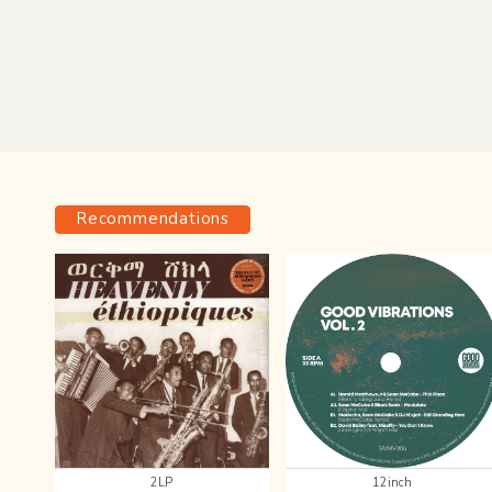
Recommendations
2LP
12inch