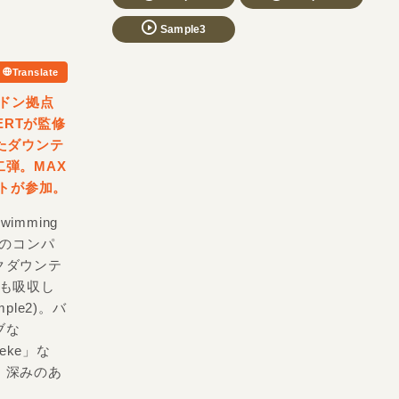
Sample3
Translate
ンドン拠点
ERTが監修
たダウンテ
弾。MAX
ストが参加。
imming
Tのコンパ
クダウンテ
ンスも吸収し
ple2)。バ
ブな
Meke」な
、深みのあ