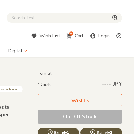
Close Search box
検索
0
Wish List
Cart
Login
Digital
Format
---- JPY
12inch
ew Release
Wishlist
ects,
per
Out Of Stock
Sample1
Sample2