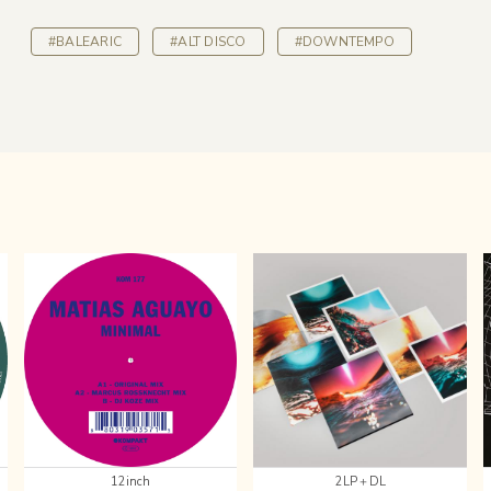
#BALEARIC
#ALT DISCO
#DOWNTEMPO
12inch
2LP＋DL