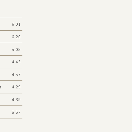
6:01
6:20
5:09
4:43
4:57
e
4:29
4:39
5:57