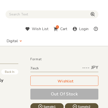
Close Search box
検索
0
Wish List
Cart
Login
Digital
Format
---- JPY
7inch
Back In
ly
Wishlist
Out Of Stock
Sample1
Sample2