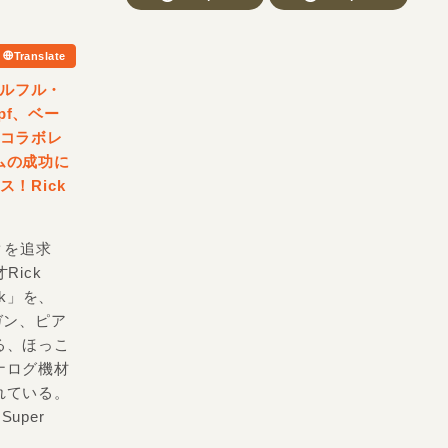
Translate
ソウルフル・
epf、ベー
・コラボレ
ムの成功に
！Rick
！
クを追求
Rick
ak」を、
ルガン、ピア
る、ほっこ
ナログ機材
れている。
uper