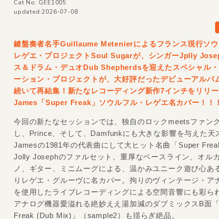
Cat No: GEE1005
updated:2026-07-08
鍵盤奏者名手Guillaume Metenierによるフランス現行
レゲエ・プロジェクトSoul Sugarが、シンガーJplly Jos
ス＆ドラム・デュオDub Shepherdsを迎えたスペシャル
ーション・プロジェクトが、大好評だったデビューアルバ
続いて再結集！新たなレコーディング新作7インチをリリース
James「Super Freak」ソウルフル・レゲエ名カバー！！
今回の新たなセッションでは、独自のロックmeetsファン
し、Prince、そして、Damfunkにも大きな影響を与えた天才
Jamesの1981年の代表曲にして大ヒット名曲「Super Fre
Jolly Josephのファルセット、重厚なベースライン、オ
ノ、ギター、ミニムーグによる、温かみユニーク遊び心あ
りレゲエ・グルーヴに名カバー。拘りのヴィンテージ・ア
を使用したライブレコーディングによる空間音響にも彩ら
アナログ機器愛溢れる絶妙ええ湯加減のダブミックスB面「S
Freak (Dub Mix)」（sample2）も揺らぎ絶品。