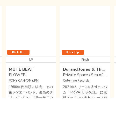
Pick Up
Pick Up
LP
7inch
MUTE BEAT
Durand Jones & The Indications
FLOWER
Private Space / Sea of Love
PONY CANYON (JPN)
Colemine Records
1980年代初頭に結成、その
2021年リリースの3rdアルバ
後レゲエ・バンド、孤高のダ
ム『PRIVATE SPACE』に収
ブ・バンドとして唯一無二の
録されていた極上スムースな
インストゥルメンタル音楽世
2曲をフィーチャー！
界を探求して活動したMUTE
DUB
/
REGGAE
/
MUTE BEAT
SOUL
/
COLEMINE
BEATが1987年にリリースし