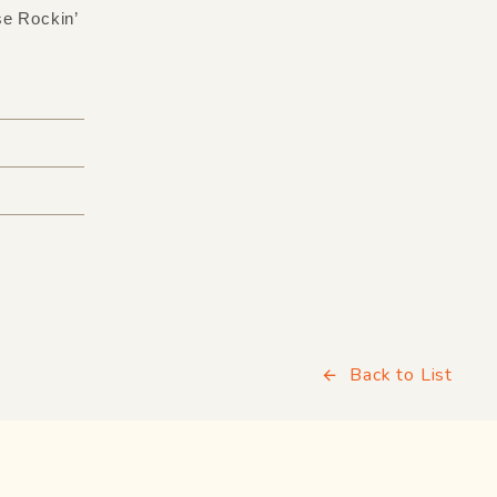
ockin’
Back to List