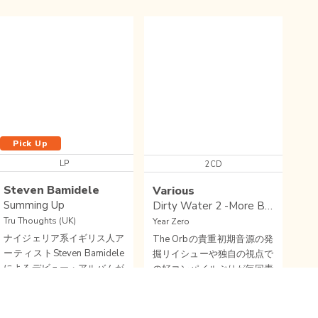
Pick Up
LP
2CD
Steven Bamidele
Various
Summing Up
Dirty Water 2 -More Birth Of Punk Attitude-
Tru Thoughts (UK)
Year Zero
ナイジェリア系イギリス人ア
The Orbの貴重初期音源の発
ーティストSteven Bamidele
掘リイシューや独自の視点で
によるデビュー・アルバムが
の好コンパイルぶりが毎回素
Tru Thoughtsよりリリー
晴らしい、そしてお値段も優
Wishlist
close soun
Buy
ス！！内省的エレトロニッ
しいUKのYEAR ZEROの最新
SOUL
/
ELECTRONIC SOUL
/
CROSSOVER
ROCK
/
PUNK
/
REGGAE
ク・ソウル傑作！！！DLコ
コンピはなんとUKパンクへ