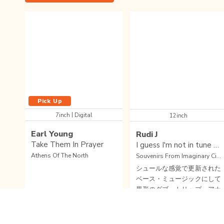
Pick Up
|
7inch
Digital
12inch
Earl Young
Rudi J
Take Them In Prayer
I guess I'm not in tune after all
Athens Of The North
Souvenirs From Imaginary Cities (BEL)
シュールな感覚で更新された
ベース・ミュージックにして
異形のダブ・トリップ。アナ
ログとデジタルを行き来しな
がら極めて曲解されたダンス
SOUL
/
FUNK
/
DISCO
BASS
/
DUB
/
DANCEHALL
/
EXPERIMENTAL
ホールの沼地。Weird Dust