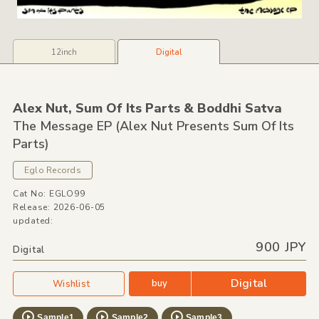
12inch
Digital
Alex Nut,
Sum Of Its Parts &
Boddhi Satva
The Message EP
(Alex Nut Presents Sum Of Its
Parts)
Eglo Records
Cat No: EGLO99
Release: 2026-06-05
updated:
900 JPY
Digital
Digital
buy
Wishlist
Sample1
Sample2
Sample3