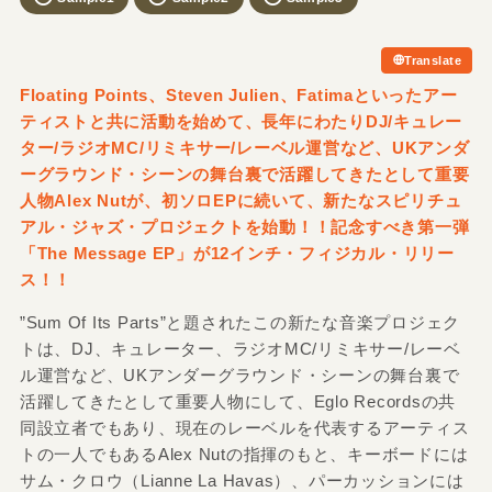
Translate
Floating Points、Steven Julien、Fatimaといったアー
ティストと共に活動を始めて、長年にわたりDJ/
キュレー
ター/
ラジオMC/
リミキサー/
レーベル運営など、UKアンダ
ーグラウンド・シーンの舞台裏で活躍してきたとして重要
人物Alex Nutが、初ソロEPに続いて、新たなスピリチュ
アル・ジャズ・プロジェクトを始動！！記念すべき第一弾
「The Message EP」が12インチ・フィジカル・リリー
ス！！
”Sum Of Its Parts”と題されたこの新たな音楽プロジェク
トは、DJ、キュレーター、ラジオMC/リミキサー/レーベ
ル運営など、UKアンダーグラウンド・シーンの舞台裏で
活躍してきたとして重要人物にして、Eglo Recordsの共
同設立者でもあり、現在のレーベルを代表するアーティス
トの一人でもあるAlex Nutの指揮のもと、キーボードには
サム・クロウ（Lianne La Havas）、パーカッションには