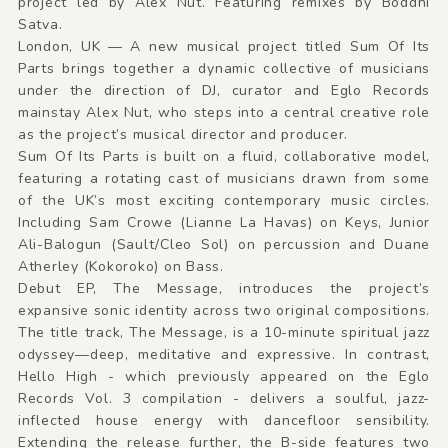
project led by Alex Nut. Featuring remixes by Boddhi
Satva.
London, UK — A new musical project titled Sum Of Its
Parts brings together a dynamic collective of musicians
under the direction of DJ, curator and Eglo Records
mainstay Alex Nut, who steps into a central creative role
as the project’s musical director and producer.
Sum Of Its Parts is built on a fluid, collaborative model,
featuring a rotating cast of musicians drawn from some
of the UK’s most exciting contemporary music circles.
Including Sam Crowe (Lianne La Havas) on Keys, Junior
Ali-Balogun (Sault/Cleo Sol) on percussion and Duane
Atherley (Kokoroko) on Bass.
Debut EP, The Message, introduces the project’s
expansive sonic identity across two original compositions.
The title track, The Message, is a 10-minute spiritual jazz
odyssey—deep, meditative and expressive. In contrast,
Hello High - which previously appeared on the Eglo
Records Vol. 3 compilation - delivers a soulful, jazz-
inflected house energy with dancefloor sensibility.
Extending the release further, the B-side features two