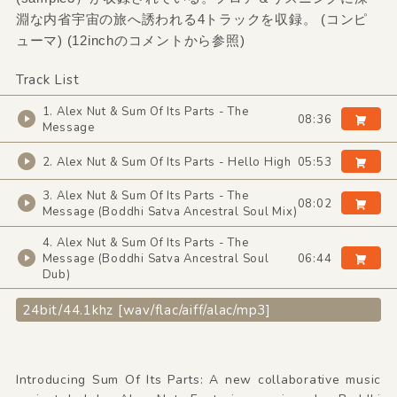
淵な内省宇宙の旅へ誘われる4トラックを収録。 (コンピ
ューマ) (12inchのコメントから参照)
Track List
1. Alex Nut & Sum Of Its Parts - The
08:36
Message
2. Alex Nut & Sum Of Its Parts - Hello High
05:53
3. Alex Nut & Sum Of Its Parts - The
08:02
Message (Boddhi Satva Ancestral Soul Mix)
4. Alex Nut & Sum Of Its Parts - The
Message (Boddhi Satva Ancestral Soul
06:44
Dub)
24bit/44.1khz [wav/flac/aiff/alac/mp3]
Introducing Sum Of Its Parts: A new collaborative music