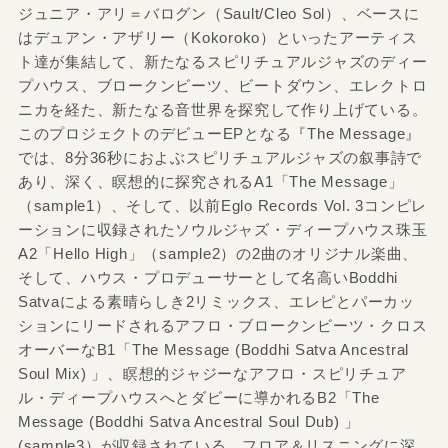
ジュニア・アリ＝バログン（Sault/Cleo Sol）、ベースに
はデュアン・アザリー（Kokoroko）といったアーティス
ト達が集結して、新たなるスピリチュアルジャズのディー
プハウス、ブロークンビーツ、ビートダウン、エレクトロ
ニカを経た、新たなる音世界を探究して作り上げている。
このプロジェクトのデビューEPとなる『The Message』
では、8分36秒におよぶスピリチュアルジャズの叙事詩で
あり、深く、瞑想的に探究されるA1「The Message」
（sample1）、そして、以前Eglo Records Vol. 3コンピレ
ーションに収録されたソウルジャズ・ディープハウス珠玉
A2「Hello High」（sample2）の2曲のオリジナル楽曲、
そして、ハウス・プロデューサーとして名高いBoddhi
Satvaによる素晴らしき2リミックス、エレピとパーカッ
ションにリードされるアフロ・ブロークンビーツ・クロス
オーバーなB1「The Message (Boddhi Satva Ancestral
Soul Mix) 」、瞑想的ジャジーなアフロ・スピリチュア
ル・ディープハウスへとダビーに導かれるB2「The
Message (Boddhi Satva Ancestral Soul Dub) 」
(sample3）が収録されている。フロア＆リスニングに深