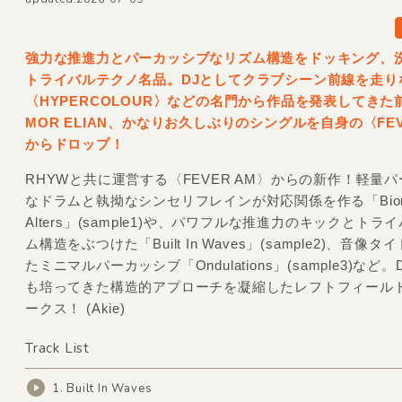
強力な推進力とパーカッシブなリズム構造をドッキング、
トライバルテクノ名品。DJとしてクラブシーン前線を走り
〈HYPERCOLOUR〉などの名門から作品を発表してきた
MOR ELIAN、かなりお久しぶりのシングルを自身の〈FEV
からドロップ！
RHYWと共に運営する〈FEVER AM〉からの新作！軽量
なドラムと執拗なシンセリフレインが対応関係を作る「Bion
Alters」(sample1)や、パワフルな推進力のキックとトラ
ム構造をぶつけた「Built In Waves」(sample2)、音像
たミニマルパーカッシブ「Ondulations」(sample3)など
も培ってきた構造的アプローチを凝縮したレフトフィール
ークス！ (Akie)
Track List
1. Built In Waves