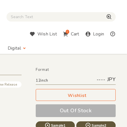
Close Search box
検索
0
Wish List
Cart
Login
Digital
Format
---- JPY
12inch
ew Release
Wishlist
Out Of Stock
Sample1
Sample2