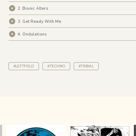
2. Bionic Alters
3. Get Ready With Me
4. Ondulations
#LEFTFIELD
#TECHNO
#TRIBAL