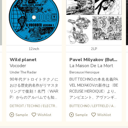
12inch
2LP
Wild planet
Pavel Milyakov (Buttechno)
Vocoder
La Maison De La Mort
Under The Radar
Berceuse Heroique
90年代デトロイトテクノに
BUTTECHNOの本名名義PA
おける歴史的名作がリマスタ
VEL MILYAKOVの新作は〈BE
リングで復刻！名門〈WAR
RCEUSE HEROIQUE〉より。
P〉からのアルバムでも知ら
アンビエント、アヴァンギャ
れるテクノデュオWILD PLA
ルドにフォーカスを当てなが
ECTRONIC
DETROIT
/
TECHNO
/
ELECTRO
/
CLASSIC
BUTTECHNO
/
LEFTFIELD
/
AMBIENT
NETが1999年に発表、壮大
らリズミックな方向でも結果
Sample
Wishlist
Sample
Wishlist
なSF世界観で展開するメロ
を残し、DJツールとしても使
ディとスリリングなエレクト
えてじっくりと聴くこともで
ロビート。〈430 WEST〉か
きるトータルアルバム。特に