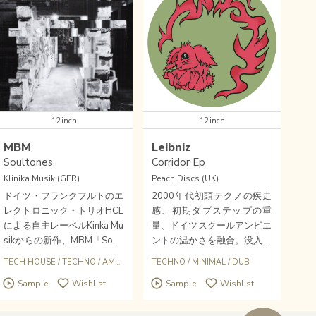
12inch
12inch
MBM
Leibniz
Soultones
Corridor Ep
Klinika Musik (GER)
Peach Discs (UK)
ドイツ・フランクフルトのエ
2000年代初頭テクノの疾走
レクトロニック・トリオHCL
感、初期ダブステップの重
による自主レーベルKinka Mu
量、ドイツスクールアンビエ
sikからの新作、MBM「Soult
ントの温かさを融合。没入に
ones」、緊張と解放を探求
特化させたミニマルダブテク
/
ELECTRONIC
TECH HOUSE
/
TECHNO
/
AMBIENT
/
MINIMAL
TECHNO
/
MINIMAL
/
DUB
する、ディープ且つ催眠的メ
ノギア話題作！SHANTI CEL
Sample
Wishlist
Sample
Wishlist
ディテーショナルな反復と高
ESTE & GRAMRCY主宰〈PE
揚感、緻密なハーモニクス音
ACH DISCS〉の2025年ラス
響効果、そして、メランコリ
トを飾る一枚。〈HUNDER