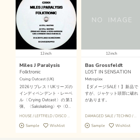
12inch
12inch
Miles J Paralysis
Bas Grossfeldt
Folktronic
LOST IN SENSATION
Crying Outcast (UK)
Metroplex
2026リプレス！UKリーズの
【ダメージSALE！】新品で
インディペンデント・レーベ
すが、ジャケット頭部に破れ
ル〈Crying Outcast〉の第1
があります。
弾。〈Sakskøbing〉や〈On t
he Button〉、〈Space Dus
HOUSE
/
LEFTFIELD
/
DISCO DUB
DAMAGED SALE
/
TECHNO
/
EL
t〉などからMILES名義等でリ
Sample
Wishlist
Sample
Wishlist
リースしてきたMiles J Paral
ysis。〈Going Good〉のBri
an Not BrianとSoft RocksのP