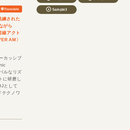
Translate
Sample3
洗練された
ながら
前線アクト
ER AM〉
パーカッシブ
ic
イバルなリズ
タイトに研磨し
。DJとして
ドテクノワ