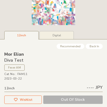
12inch
Digital
Recommended
Back In
Mor Elian
Diva Test
Fever AM
Cat No.: FAM11
2023-03-22
---- JPY
12inch
Out Of Stock
Wishlist