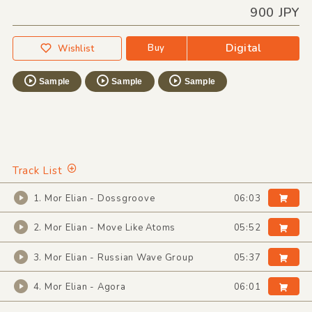
900 JPY
Digital
Buy
Wishlist
Sample
Sample
Sample
Track List
1. Mor Elian - Dossgroove
06:03
2. Mor Elian - Move Like Atoms
05:52
3. Mor Elian - Russian Wave Group
05:37
4. Mor Elian - Agora
06:01