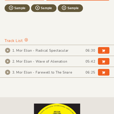
Sample
Sample
Sample
Track List
1. Mor Elian - Radical Spectacular
06:30
2. Mor Elian - Wave of Alienation
05:42
3. Mor Elian - Farewell to The Snare
06:25