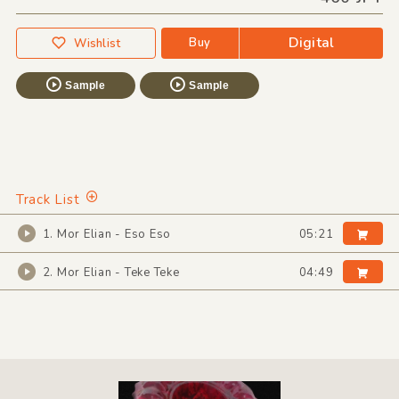
Digital
Buy
Wishlist
Sample
Sample
Track List
1. Mor Elian - Eso Eso
05:21
2. Mor Elian - Teke Teke
04:49