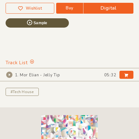
Digital
Buy
Wishlist
Sample
Track List
1. Mor Elian - Jelly Tip
05:32
#Tech House