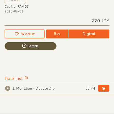
Cat No: FAMD3
2026-07-09
220 JPY
Digital
Buy
Wishlist
Sample
Track List
1. Mor Elian - Double Dip
03:44