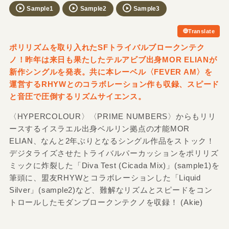
Sample1
Sample2
Sample3
Translate
ポリリズムを取り入れたSFトライバルブロークンテク
ノ！昨年は来日も果たしたテルアビブ出身MOR ELIANが
新作シングルを発表。共に本レーベル〈FEVER AM〉を
運営するRHYWとのコラボレーション作も収録、スピード
と音圧で圧倒するリズムサイエンス。
〈HYPERCOLOUR〉〈PRIME NUMBERS〉からもリリ
ースするイスラエル出身ベルリン拠点の才能MOR
ELIAN、なんと2年ぶりとなるシングル作品をストック！
デジタライズさせたトライバルパーカッションをポリリズ
ミックに炸裂した「Diva Test (Cicada Mix)」(sample1)を
筆頭に、盟友RHYWとコラボレーションした「Liquid
Silver」(sample2)など、難解なリズムとスピードをコン
トロールしたモダンブロークンテクノを収録！ (Akie)