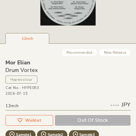
12inch
Recommended
New Release
Mor Elian
Drum Vortex
Hypercolour
Cat No.: HYPE053
2016-07-15
---- JPY
12inch
Out Of Stock
Wishlist
Sample1
Sample2
Sample3