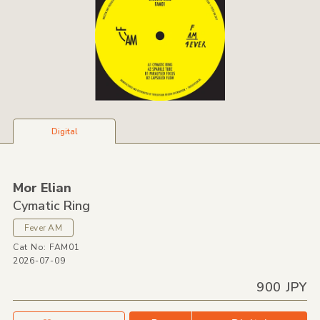
Digital
Mor Elian
Cymatic Ring
Fever AM
Cat No: FAM01
2026-07-09
900 JPY