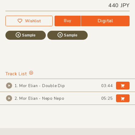
440 JPY
Digital
Buy
Wishlist
Sample
Sample
Track List
1. Mor Elian - Double Dip
03:44
2. Mor Elian - Nepo Nepo
05:25