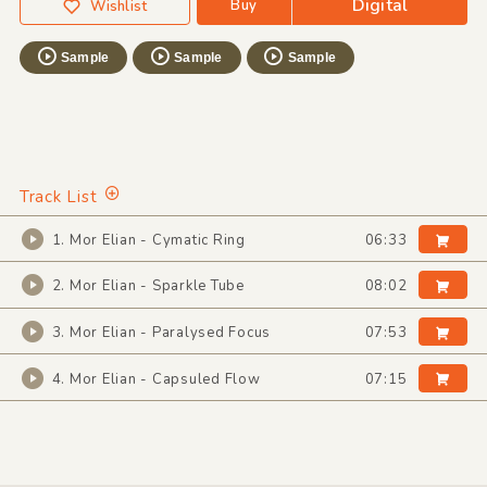
Digital
Buy
Wishlist
Sample
Sample
Sample
Track List
1. Mor Elian - Cymatic Ring
06:33
2. Mor Elian - Sparkle Tube
08:02
3. Mor Elian - Paralysed Focus
07:53
4. Mor Elian - Capsuled Flow
07:15