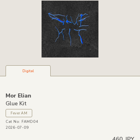
Digital
Mor Elian
Glue Kit
Fever AM
Cat No: FAMD04
2026-07-09
460 JPY