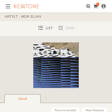
0
ARTIST : MOR ELIAN
LIST
GRID
12inch
Recommended
New Release