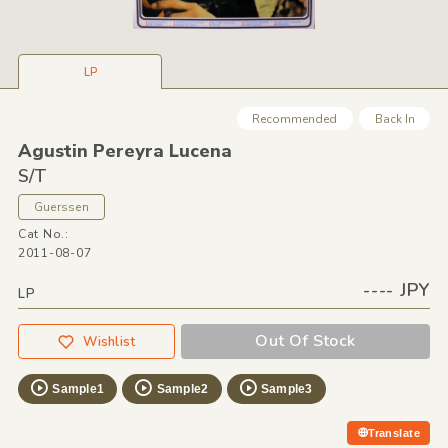
LP
Recommended
Back In
Agustin Pereyra Lucena
S/
T
Guerssen
Cat No.:
2011-08-07
---- JPY
LP
Out Of Stock
Wishlist
Sample1
Sample2
Sample3
Translate