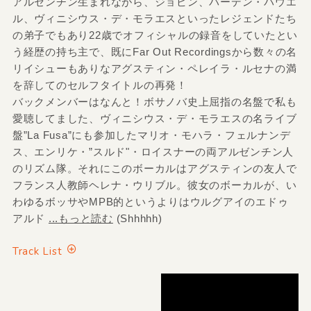
アルゼンチン生まれながら、ジョビン、バーデン・パウエ
ル、ヴィニシウス・デ・モラエスといったレジェンドたち
の弟子でもあり22歳でオフィシャルの録音をしていたとい
う経歴の持ち主で、既にFar Out Recordingsから数々の名
リイシューもありなアグスティン・ペレイラ・ルセナの満
を辞してのセルフタイトルの再発！
バックメンバーはなんと！ボサノバ史上屈指の名盤で私も
愛聴してました、ヴィニシウス・デ・モラエスの名ライブ
盤”La Fusa”にも参加したマリオ・モハラ・フェルナンデ
ス、エンリケ・”スルド"・ロイスナーの両アルゼンチン人
のリズム隊。それにこのボーカルはアグスティンの友人で
フランス人教師ヘレナ・ウリブル。彼女のボーカルが、い
わゆるボッサやMPB的というよりはウルグアイのエドゥ
アルド
...もっと読む
(Shhhhh)
Track List