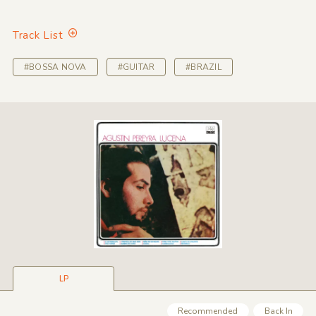
Track List
#BOSSA NOVA
#GUITAR
#BRAZIL
LP
Recommended
Back In