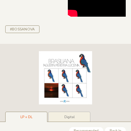
#BOSSANOVA
LP + DL
Digital
Recommended
Back In