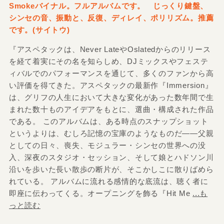
Smokeバイナル。フルアルバムです。 じっくり鍵盤、
シンセの音、振動と、反復、ディレイ、ポリリズム。推薦
です。(サイトウ)
『アスペタックは、Never LateやOslatedからのリリース
を経て着実にその名を知らしめ、DJミックスやフェステ
ィバルでのパフォーマンスを通じて、多くのファンから高
い評価を得てきた。アスペタックの最新作『Immersion』
は、グリフの人生において大きな変化があった数年間で生
まれた数十ものアイデアをもとに、選曲・構成された作品
である。 このアルバムは、ある時点のスナップショット
というよりは、むしろ記憶の宝庫のようなものだ――父親
としての日々、喪失、モジュラー・シンセの世界への没
入、深夜のスタジオ・セッション、そして娘とハドソン川
沿いを歩いた長い散歩の断片が、そこかしこに散りばめら
れている。 アルバムに流れる感情的な底流は、聴く者に
即座に伝わってくる。オープニングを飾る『Hit Me
...も
っと読む