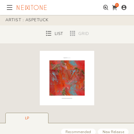
0
ARTIST : ASPETUCK
LIST
GRID
LP
Recommended
New Release