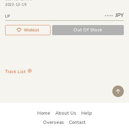
2022-12-19
---- JPY
LP
Out Of Stock
Wishlist
Track List
ペ
Home
About Us
Help
Overseas
Contact