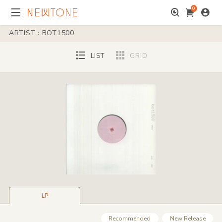
0
ARTIST : BOT1500
LIST
GRID
LP
Recommended
New Release