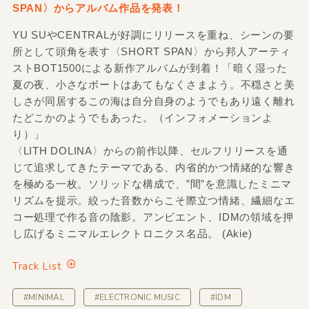
SPAN〉からアルバム作品を発表！
YU SUやCENTRALが好調にリリースを重ね、シーンの要
所として頭角を表す〈SHORT SPAN〉から邦人アーティ
ストBOT1500による新作アルバムが到着！「暗く湿った
夏の夜、小さなボートはあてもなくさまよう。不穏さと美
しさが同居するこの海は自分自身のようでもあり遠く離れ
たどこかのようでもあった。（インフォメーションよ
り）」
〈LITH DOLINA〉からの前作以降、セルフリリースを通
じて追求してきたテーマである、内省的かつ情緒的な響き
を極める一枚。ソリッドな構成で、”間”を意識したミニマ
リズムを提示。絞った音数からこそ際立つ情緒、繊細なエ
コー処理で作る音の陰影。アンビエント、IDMの領域を押
し広げるミニマルエレクトロニクス名品。 (Akie)
Track List
#MINIMAL
#ELECTRONIC MUSIC
#IDM