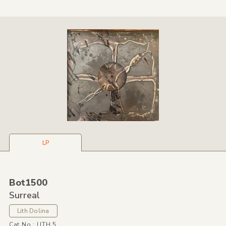
LP
Bot1500
Surreal
Lith Dolina
Cat No.: LITH 5